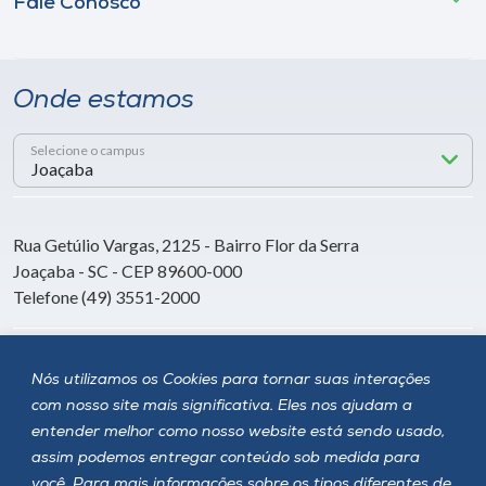
Fale Conosco
Onde estamos
Selecione o campus
Rua Getúlio Vargas, 2125 - Bairro Flor da Serra
Joaçaba - SC - CEP 89600-000
Telefone (49) 3551-2000
Siga a Unoesc
Nós utilizamos os Cookies para tornar suas interações
com nosso site mais significativa. Eles nos ajudam a
entender melhor como nosso website está sendo usado,
assim podemos entregar conteúdo sob medida para
você. Para mais informações sobre os tipos diferentes de