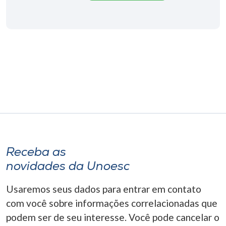
Museu
Unoesc
Store
Selecione
o idioma
A+
Receba as
A-
novidades da Unoesc
Usaremos seus dados para entrar em contato
com você sobre informações correlacionadas que
podem ser de seu interesse. Você pode cancelar o