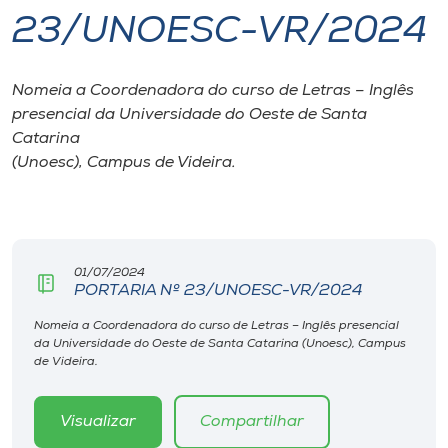
23/UNOESC-VR/2024
I.nova
Nomeia a Coordenadora do curso de Letras – Inglês
Diplomados
presencial da Universidade do Oeste de Santa
Catarina
Cultura
(Unoesc), Campus de Videira.
CPA
01/07/2024
Biblioteca
PORTARIA Nº 23/UNOESC-VR/2024
Nomeia a Coordenadora do curso de Letras – Inglês presencial
Editora
da Universidade do Oeste de Santa Catarina (Unoesc), Campus
de Videira.
Rádio
Visualizar
Compartilhar