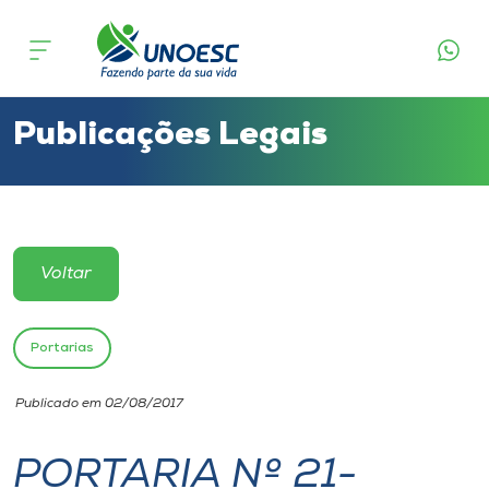
Cursos
Onde estamos
Publicações Legais
Pesquisa
Atendimento ao Estudante
Voltar
Portal de Ensino
Portarias
A
Publicado em 02/08/2017
Unoesc
PORTARIA Nº 21-
Internacionalização