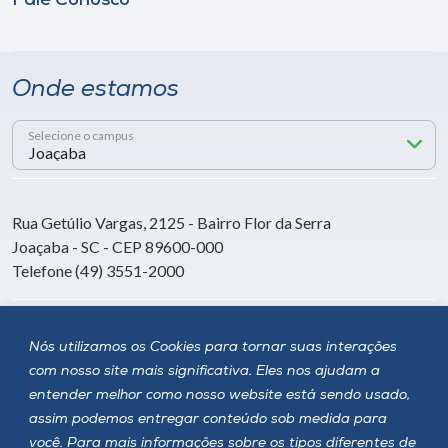
Fale Conosco
Onde estamos
Selecione o campus
Rua Getúlio Vargas, 2125 - Bairro Flor da Serra
Joaçaba - SC - CEP 89600-000
Telefone (49) 3551-2000
Siga a Unoesc
Nós utilizamos os Cookies para tornar suas interações
com nosso site mais significativa. Eles nos ajudam a
entender melhor como nosso website está sendo usado,
assim podemos entregar conteúdo sob medida para
você. Para mais informações sobre os tipos diferentes de