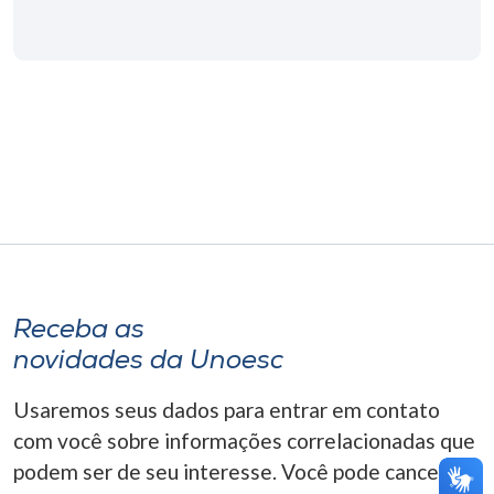
Museu
Unoesc
Store
Selecione
o idioma
A+
Receba as
A-
novidades da Unoesc
Usaremos seus dados para entrar em contato
com você sobre informações correlacionadas que
podem ser de seu interesse. Você pode cancelar o