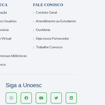
TECA
FALE CONOSCO
tação
Contato Geral
os Usuários
Atendimento ao Estudante
nciona
Ouvidoria
a Virtual
Seja nosso Fornecedor
Trabalhe Conosco
nossas bibliotecas
osco
Siga a Unoesc