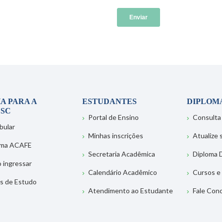
A PARA A
ESTUDANTES
DIPLOM
SC
Portal de Ensino
Consulta
bular
Minhas inscrições
Atualize
ema ACAFE
Secretaria Acadêmica
Diploma D
 ingressar
Calendário Acadêmico
Cursos e
s de Estudo
Atendimento ao Estudante
Fale Con