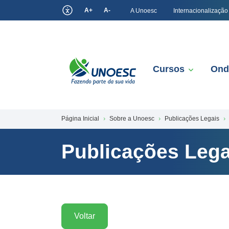
A+
A-
A Unoesc
Internacionalização
Cursos
Ond
Página Inicial
Sobre a Unoesc
Publicações Legais
Publicações Lega
Voltar