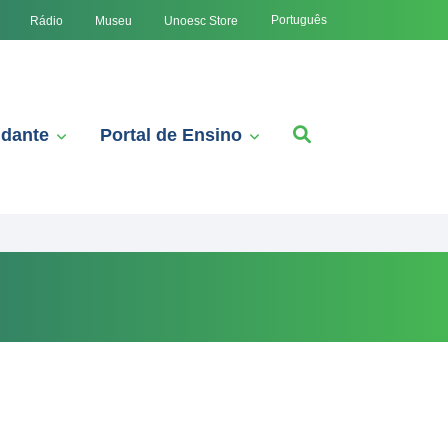
Português
Rádio
Museu
Unoesc Store
udante
Portal de Ensino