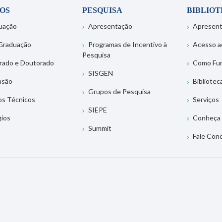
OS
PESQUISA
BIBLIO
uação
Apresentação
Apresen
Graduação
Programas de Incentivo à
Acesso a
Pesquisa
rado e Doutorado
Como Fu
SISGEN
nsão
Bibliotec
Grupos de Pesquisa
os Técnicos
Serviços
SIEPE
gios
Conheça 
Summit
Fale Con