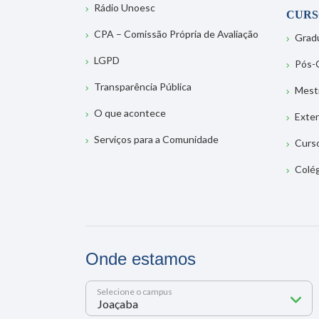
Rádio Unoesc
CURS
CPA – Comissão Própria de Avaliação
Grad
LGPD
Pós-
Transparência Pública
Mest
O que acontece
Exte
Serviços para a Comunidade
Curs
Colé
Onde estamos
Selecione o campus