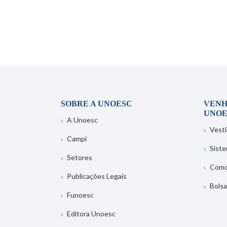
SOBRE A UNOESC
VENH
UNOE
A Unoesc
Vesti
Campi
Sist
Setores
Como
Publicações Legais
Bolsa
Funoesc
Editora Unoesc