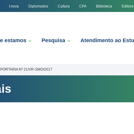
I.nova
Diplomados
Cultura
CPA
Biblioteca
Editora
e estamos
Pesquisa
Atendimento ao Est
PORTARIA Nº 21/VR-SMO/2017
is