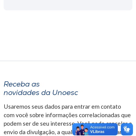
Museu
Unoesc
Store
Selecione
o idioma
Receba as
A+
novidades da Unoesc
A-
Usaremos seus dados para entrar em contato
com você sobre informações correlacionadas que
podem ser de seu interesse. Você pode cancelar o
envio da divulgação, a qualquer momento. Para