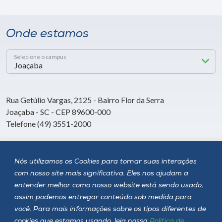
Onde estamos
Selecione o campus
Rua Getúlio Vargas, 2125 - Bairro Flor da Serra
Joaçaba - SC - CEP 89600-000
Telefone (49) 3551-2000
Siga a Unoesc
Nós utilizamos os Cookies para tornar suas interações
com nosso site mais significativa. Eles nos ajudam a
entender melhor como nosso website está sendo usado,
assim podemos entregar conteúdo sob medida para
você. Para mais informações sobre os tipos diferentes de
cookies que estamos usando, leia nossa
Política de