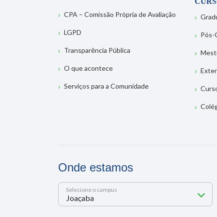
CURS
CPA – Comissão Própria de Avaliação
Grad
LGPD
Pós-
Transparência Pública
Mest
O que acontece
Exte
Serviços para a Comunidade
Curs
Colé
Onde estamos
Selecione o campus