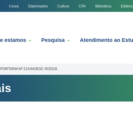
I.nova
Diplomados
Cultura
CPA
Biblioteca
Editora
e estamos
Pesquisa
Atendimento ao Est
PORTARIA Nº 21/UNOESC-R/2018.
is