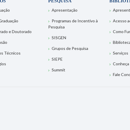
OS
PESQUISA
BIBLIO
uação
Apresentação
Apresen
Graduação
Programas de Incentivo à
Acesso a
Pesquisa
rado e Doutorado
Como Fu
SISGEN
nsão
Bibliotec
Grupos de Pesquisa
os Técnicos
Serviços
SIEPE
gios
Conheça 
Summit
Fale Con