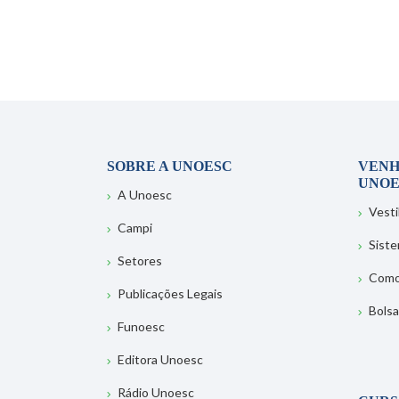
SOBRE A UNOESC
VENH
UNOE
A Unoesc
Vesti
Campi
Sist
Setores
Como
Publicações Legais
Bolsa
Funoesc
Editora Unoesc
Rádio Unoesc