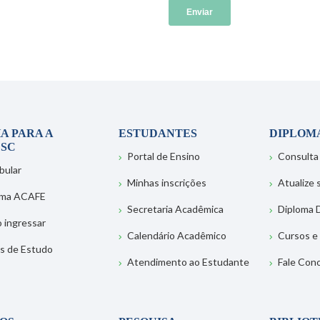
A PARA A
ESTUDANTES
DIPLOM
SC
Portal de Ensino
Consulta
bular
Minhas inscrições
Atualize
ema ACAFE
Secretaria Acadêmica
Diploma D
 ingressar
Calendário Acadêmico
Cursos e
s de Estudo
Atendimento ao Estudante
Fale Con