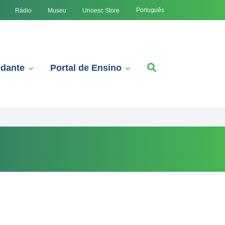
Português
Rádio
Museu
Unoesc Store
udante
Portal de Ensino