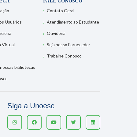
TECA
FALE CONOSCO
tação
Contato Geral
os Usuários
Atendimento ao Estudante
nciona
Ouvidoria
a Virtual
Seja nosso Fornecedor
Trabalhe Conosco
nossas bibliotecas
osco
Siga a Unoesc