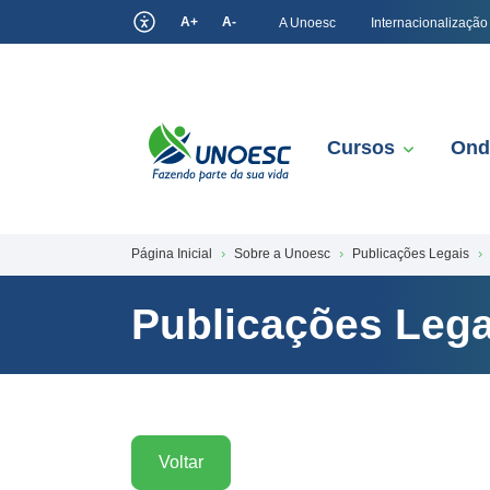
A+
A-
A Unoesc
Internacionalização
Cursos
Ond
Página Inicial
Sobre a Unoesc
Publicações Legais
Publicações Lega
Voltar