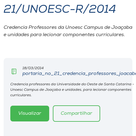
21/UNOESC-R/2014
I.nova
Credencia Professores da Unoesc Campus de Joaçaba
Diplomados
e unidades para lecionar componentes curriculares.
Cultura
CPA
18/03/2014
portaria_no_21_credencia_professores_joacab
Biblioteca
Credencia professores da Universidade do Oeste de Santa Catarina -
Unoesc Campus de Joaçaba e unidades, para lecionar componentes
curriculares.
Editora
Visualizar
Compartilhar
Rádio