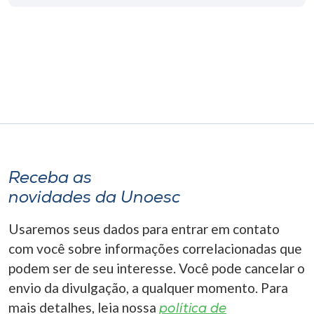
Museu
Unoesc
Store
Selecione
o idioma
Receba as
novidades da Unoesc
A+
A-
Usaremos seus dados para entrar em contato
com você sobre informações correlacionadas que
podem ser de seu interesse. Você pode cancelar o
envio da divulgação, a qualquer momento. Para
mais detalhes, leia nossa
política de