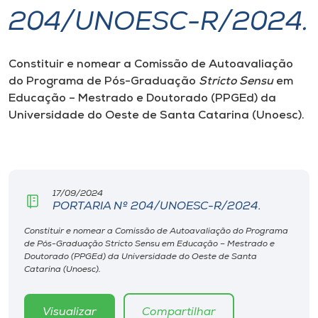
204/UNOESC-R/2024.
I.nova
Constituir e nomear a Comissão de Autoavaliação
Diplomados
do Programa de Pós-Graduação
Stricto Sensu
em
Educação – Mestrado e Doutorado (PPGEd) da
Cultura
Universidade do Oeste de Santa Catarina (Unoesc).
CPA
17/09/2024
Biblioteca
PORTARIA Nº 204/UNOESC-R/2024.
Constituir e nomear a Comissão de Autoavaliação do Programa
Editora
de Pós-Graduação Stricto Sensu em Educação – Mestrado e
Doutorado (PPGEd) da Universidade do Oeste de Santa
Catarina (Unoesc).
Rádio
Visualizar
Compartilhar