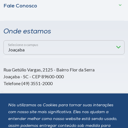
Fale Conosco
Onde estamos
Selecione o campus
Rua Getúlio Vargas, 2125 - Bairro Flor da Serra
Joaçaba - SC - CEP 89600-000
Telefone (49) 3551-2000
Siga a Unoesc
Nós utilizamos os Cookies para tornar suas interações
com nosso site mais significativa. Eles nos ajudam a
entender melhor como nosso website está sendo usado,
assim podemos entregar conteúdo sob medida para