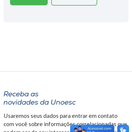
Museu
Unoesc
Store
Selecione
o idioma
A+
Receba as
A-
novidades da Unoesc
Usaremos seus dados para entrar em contato
com você sobre informações correlacionadas que