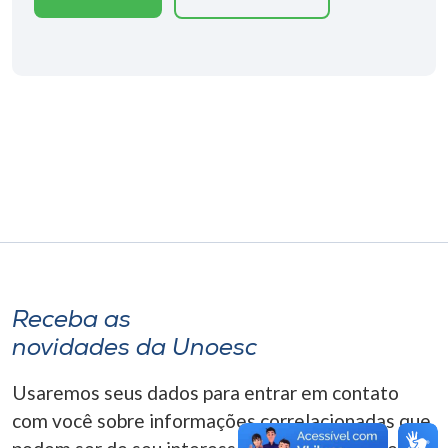
Museu
Unoesc
Store
Selecione
o idioma
A+
Receba as
A-
novidades da Unoesc
Usaremos seus dados para entrar em contato
com você sobre informações correlacionadas que