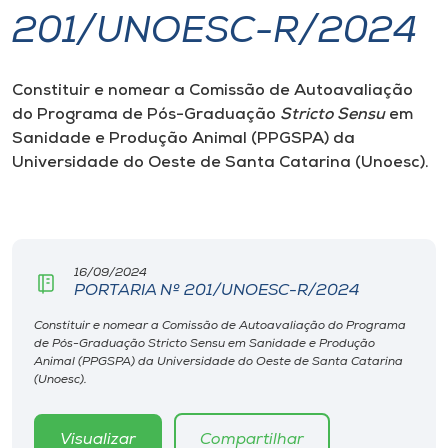
201/UNOESC-R/2024
I.nova
Constituir e nomear a Comissão de Autoavaliação
Diplomados
do Programa de Pós-Graduação
Stricto Sensu
em
Sanidade e Produção Animal (PPGSPA) da
Cultura
Universidade do Oeste de Santa Catarina (Unoesc).
CPA
16/09/2024
Biblioteca
PORTARIA Nº 201/UNOESC-R/2024
Constituir e nomear a Comissão de Autoavaliação do Programa
Editora
de Pós-Graduação Stricto Sensu em Sanidade e Produção
Animal (PPGSPA) da Universidade do Oeste de Santa Catarina
(Unoesc).
Rádio
Visualizar
Compartilhar