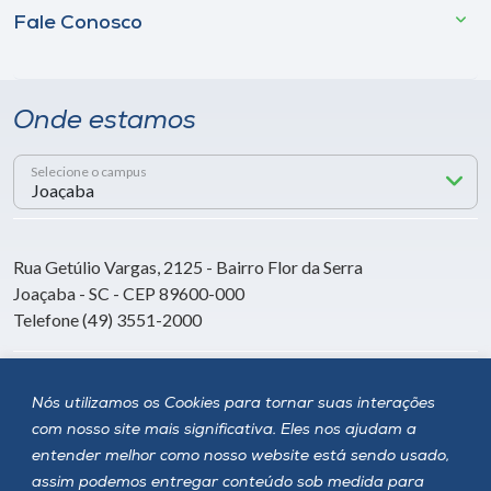
Fale Conosco
Onde estamos
Selecione o campus
Rua Getúlio Vargas, 2125 - Bairro Flor da Serra
Joaçaba - SC - CEP 89600-000
Telefone (49) 3551-2000
Siga a Unoesc
Nós utilizamos os Cookies para tornar suas interações
com nosso site mais significativa. Eles nos ajudam a
entender melhor como nosso website está sendo usado,
assim podemos entregar conteúdo sob medida para