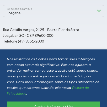
Selecione o campus
Rua Getúlio Vargas, 2125 - Bairro Flor da Serra
Joaçaba - SC - CEP 89600-000
Telefone (49) 3551-2000
Siga a Unoesc
Nós utilizamos os Cookies para tornar suas interações
com nosso site mais significativa. Eles nos ajudam a
entender melhor como nosso website está sendo usado,
assim podemos entregar conteúdo sob medida para
você. Para mais informações sobre os tipos diferentes de
cookies que estamos usando, leia nossa
Política de
Privacidade
.
Aceitar todos os cookies