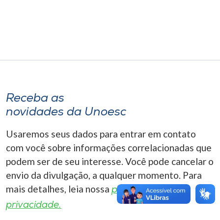
Museu
Unoesc
Store
Selecione
Receba as
o idioma
novidades da Unoesc
Usaremos seus dados para entrar em contato
A+
com você sobre informações correlacionadas que
A-
podem ser de seu interesse. Você pode cancelar o
envio da divulgação, a qualquer momento. Para
mais detalhes, leia nossa
política de
privacidade.