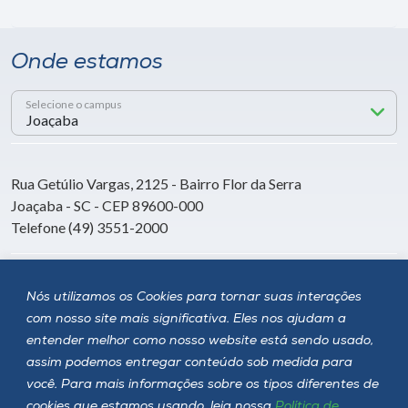
Onde estamos
Selecione o campus
Rua Getúlio Vargas, 2125 - Bairro Flor da Serra
Joaçaba - SC - CEP 89600-000
Telefone (49) 3551-2000
Siga a Unoesc
Nós utilizamos os Cookies para tornar suas interações
com nosso site mais significativa. Eles nos ajudam a
entender melhor como nosso website está sendo usado,
assim podemos entregar conteúdo sob medida para
você. Para mais informações sobre os tipos diferentes de
cookies que estamos usando, leia nossa
Política de