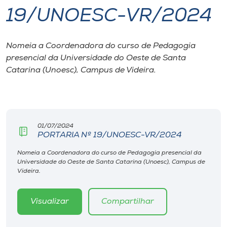
19/UNOESC-VR/2024
I.nova
Nomeia a Coordenadora do curso de Pedagogia
Diplomados
presencial da Universidade do Oeste de Santa
Catarina (Unoesc), Campus de Videira.
Cultura
CPA
01/07/2024
PORTARIA Nº 19/UNOESC-VR/2024
Biblioteca
Nomeia a Coordenadora do curso de Pedagogia presencial da
Universidade do Oeste de Santa Catarina (Unoesc), Campus de
Editora
Videira.
Rádio
Visualizar
Compartilhar