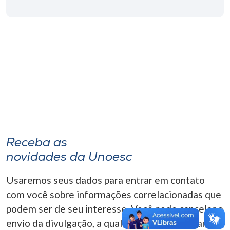
Museu
Unoesc
Store
Selecione
o idioma
Receba as
A+
novidades da Unoesc
A-
Usaremos seus dados para entrar em contato
com você sobre informações correlacionadas que
podem ser de seu interesse. Você pode cancelar o
envio da divulgação, a qualquer momento. Para