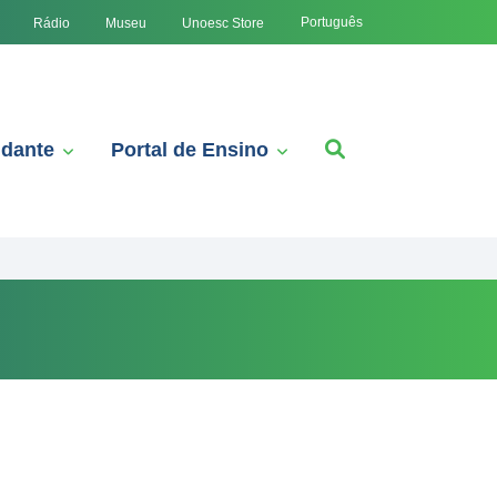
Português
Rádio
Museu
Unoesc Store
udante
Portal de Ensino