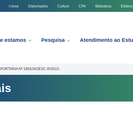
I.nova
Diplomados
Cultura
CPA
Biblioteca
Editora
e estamos
Pesquisa
Atendimento ao Est
PORTARIA Nº 186/UNOESC-R/2015.
is