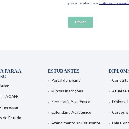
A PARA A
ESTUDANTES
DIPLOM
SC
Portal de Ensino
Consulta
bular
Minhas inscrições
Atualize
ema ACAFE
Secretaria Acadêmica
Diploma D
 ingressar
Calendário Acadêmico
Cursos e
s de Estudo
Atendimento ao Estudante
Fale Con