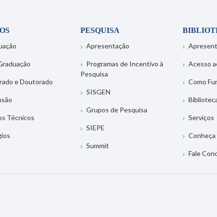
OS
PESQUISA
BIBLIO
uação
Apresentação
Apresen
Graduação
Programas de Incentivo à
Acesso a
Pesquisa
rado e Doutorado
Como Fu
SISGEN
nsão
Bibliotec
Grupos de Pesquisa
os Técnicos
Serviços
SIEPE
gios
Conheça 
Summit
Fale Con