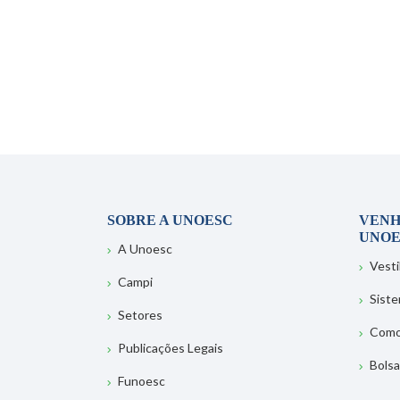
SOBRE A UNOESC
VENH
UNOE
A Unoesc
Vesti
Campi
Sist
Setores
Como
Publicações Legais
Bolsa
Funoesc