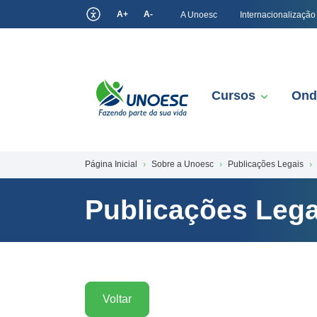
A+
A-
A Unoesc
Internacionalização
Cursos
Ond
Página Inicial
Sobre a Unoesc
Publicações Legais
Publicações Lega
Voltar