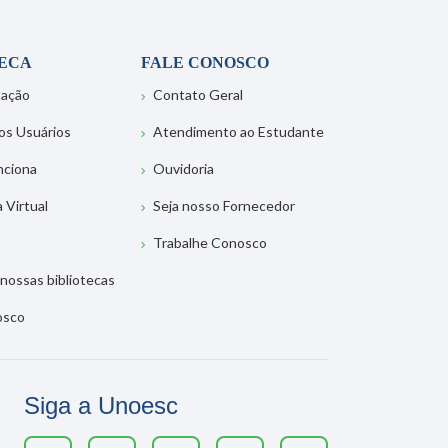
TECA
FALE CONOSCO
tação
Contato Geral
os Usuários
Atendimento ao Estudante
nciona
Ouvidoria
a Virtual
Seja nosso Fornecedor
Trabalhe Conosco
nossas bibliotecas
osco
Siga a Unoesc