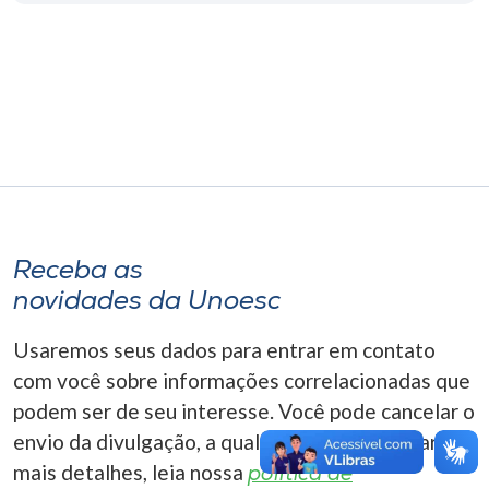
Museu
Unoesc
Store
Selecione
o idioma
Receba as
novidades da Unoesc
A+
Usaremos seus dados para entrar em contato
A-
com você sobre informações correlacionadas que
podem ser de seu interesse. Você pode cancelar o
envio da divulgação, a qualquer momento. Para
mais detalhes, leia nossa
política de