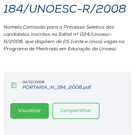
184/UNOESC-R/2008
I.nova
Nomeia Comissão para o Processo Seletivo dos
Diplomados
candidatos inscritos no Edital nº 024/Unoesc-
R/2008, que dispõem de 25 (vinte e cinco) vagas no
Cultura
Programa de Mestrado em Educação da Unoesc.
CPA
04/12/2008
Biblioteca
PORTARIA_N_184_2008.pdf
Editora
Visualizar
Compartilhar
Rádio