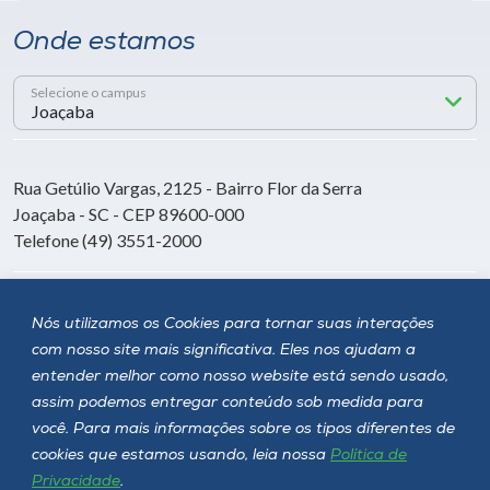
Onde estamos
Selecione o campus
Rua Getúlio Vargas, 2125 - Bairro Flor da Serra
Joaçaba - SC - CEP 89600-000
Telefone (49) 3551-2000
Siga a Unoesc
Nós utilizamos os Cookies para tornar suas interações
com nosso site mais significativa. Eles nos ajudam a
entender melhor como nosso website está sendo usado,
assim podemos entregar conteúdo sob medida para
você. Para mais informações sobre os tipos diferentes de
cookies que estamos usando, leia nossa
Política de
Privacidade
.