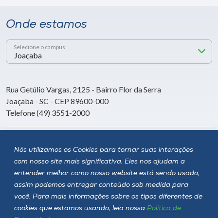
Onde estamos
Selecione o campus
Rua Getúlio Vargas, 2125 - Bairro Flor da Serra
Joaçaba - SC - CEP 89600-000
Telefone (49) 3551-2000
Siga a Unoesc
Nós utilizamos os Cookies para tornar suas interações
com nosso site mais significativa. Eles nos ajudam a
entender melhor como nosso website está sendo usado,
assim podemos entregar conteúdo sob medida para
você. Para mais informações sobre os tipos diferentes de
cookies que estamos usando, leia nossa
Política de