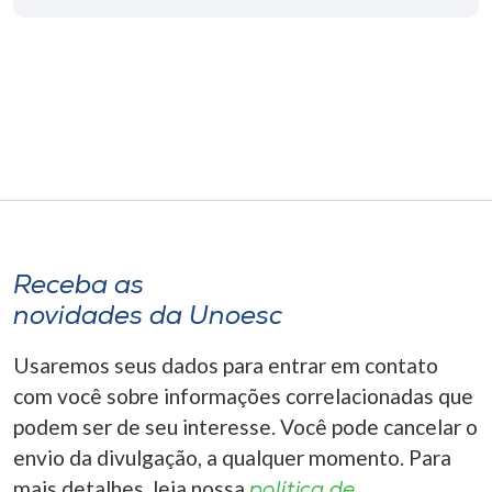
Museu
Unoesc
Store
Selecione
o idioma
Receba as
novidades da Unoesc
A+
A-
Usaremos seus dados para entrar em contato
com você sobre informações correlacionadas que
podem ser de seu interesse. Você pode cancelar o
envio da divulgação, a qualquer momento. Para
mais detalhes, leia nossa
política de