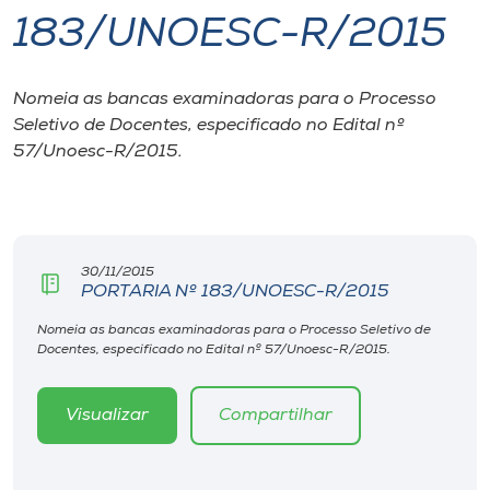
183/UNOESC-R/2015
I.nova
Nomeia as bancas examinadoras para o Processo
Diplomados
Seletivo de Docentes, especificado no Edital nº
57/Unoesc-R/2015.
Cultura
CPA
30/11/2015
PORTARIA Nº 183/UNOESC-R/2015
Biblioteca
Nomeia as bancas examinadoras para o Processo Seletivo de
Docentes, especificado no Edital nº 57/Unoesc-R/2015.
Editora
Visualizar
Compartilhar
Rádio