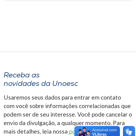
Museu
Unoesc
Store
Selecione
o idioma
Receba as
novidades da Unoesc
A+
Usaremos seus dados para entrar em contato
A-
com você sobre informações correlacionadas que
podem ser de seu interesse. Você pode cancelar o
envio da divulgação, a qualquer momento. Para
mais detalhes, leia nossa
política de