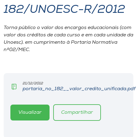
182/UNOESC-R/2012
I.nova
Torna público o valor dos encargos educacionais (com
Diplomados
valor dos créditos de cada curso e em cada unidade da
Unoesc), em cumprimento à Portaria Normativa
Cultura
nº02/MEC.
CPA
21/12/2012
Biblioteca
portaria_no_182__valor_credito_unificada.pdf
Editora
Visualizar
Compartilhar
Rádio