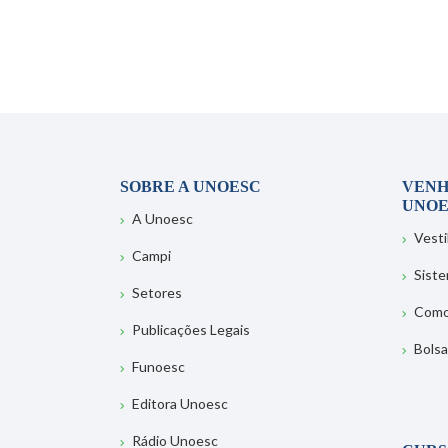
SOBRE A UNOESC
VENH
UNOE
A Unoesc
Vesti
Campi
Sist
Setores
Como
Publicações Legais
Bolsa
Funoesc
Editora Unoesc
Rádio Unoesc