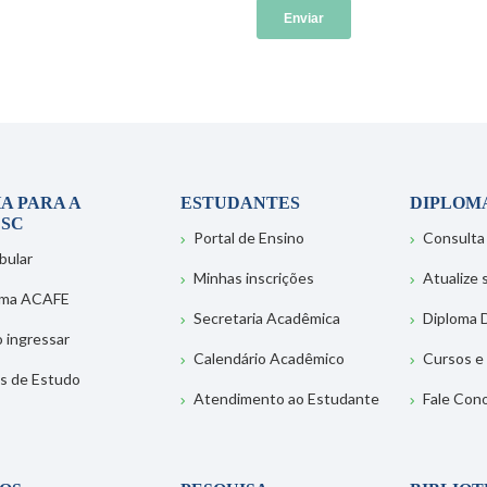
A PARA A
ESTUDANTES
DIPLOM
SC
Portal de Ensino
Consulta
bular
Minhas inscrições
Atualize
ema ACAFE
Secretaria Acadêmica
Diploma D
 ingressar
Calendário Acadêmico
Cursos e
s de Estudo
Atendimento ao Estudante
Fale Con