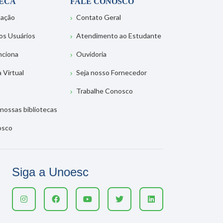
TECA
FALE CONOSCO
tação
Contato Geral
os Usuários
Atendimento ao Estudante
nciona
Ouvidoria
a Virtual
Seja nosso Fornecedor
Trabalhe Conosco
nossas bibliotecas
osco
Siga a Unoesc