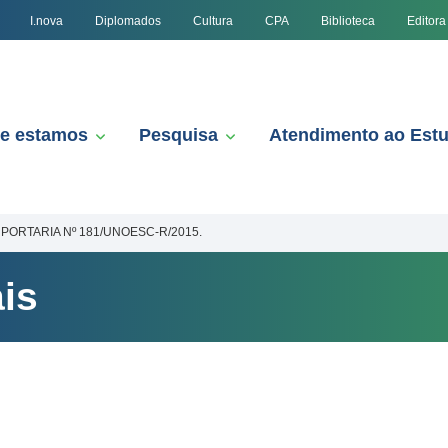
I.nova
Diplomados
Cultura
CPA
Biblioteca
Editora
e estamos
Pesquisa
Atendimento ao Est
PORTARIA Nº 181/UNOESC-R/2015.
is