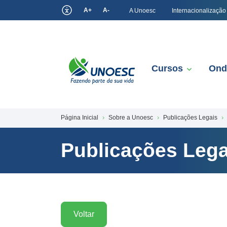
A+
A-
A Unoesc
Internacionalização
Cursos
Ond
Página Inicial
Sobre a Unoesc
Publicações Legais
Publicações Lega
Voltar