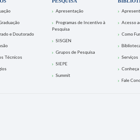
OS
PESQUISA
BIBLIO
uação
Apresentação
Apresen
Graduação
Programas de Incentivo à
Acesso a
Pesquisa
rado e Doutorado
Como Fu
SISGEN
nsão
Bibliotec
Grupos de Pesquisa
os Técnicos
Serviços
SIEPE
gios
Conheça 
Summit
Fale Con