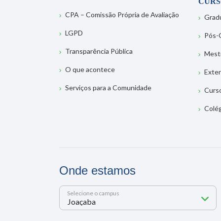
CURS
CPA – Comissão Própria de Avaliação
Grad
LGPD
Pós-
Transparência Pública
Mest
O que acontece
Exte
Serviços para a Comunidade
Curs
Colé
Onde estamos
Selecione o campus