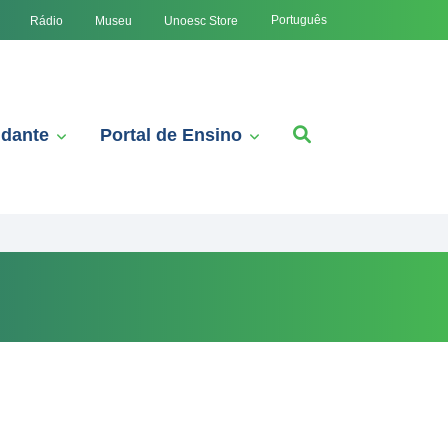
Português
Rádio
Museu
Unoesc Store
udante
Portal de Ensino