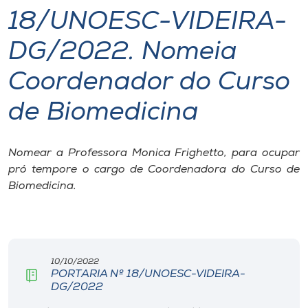
18/UNOESC-VIDEIRA-
I.nova
DG/2022. Nomeia
Diplomados
Coordenador do Curso
de Biomedicina
Cultura
CPA
Nomear a Professora Monica Frighetto, para ocupar
pró tempore o cargo de Coordenadora do Curso de
Biomedicina.
Biblioteca
Editora
10/10/2022
Rádio
PORTARIA Nº 18/UNOESC-VIDEIRA-
DG/2022