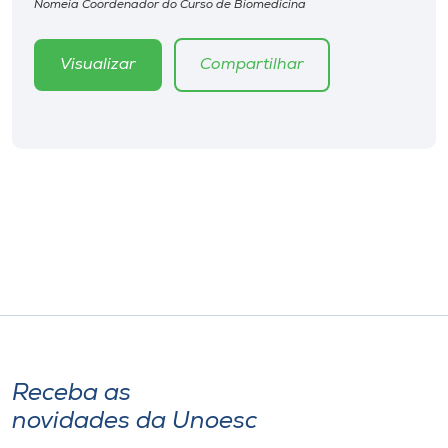
Nomeia Coordenador do Curso de Biomedicina
Museu
Visualizar
Compartilhar
Unoesc
Store
Selecione
o idioma
A+
A-
Receba as
novidades da Unoesc