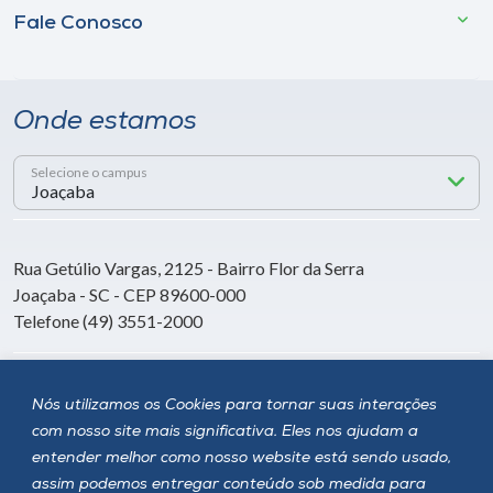
Fale Conosco
Onde estamos
Selecione o campus
Rua Getúlio Vargas, 2125 - Bairro Flor da Serra
Joaçaba - SC - CEP 89600-000
Telefone (49) 3551-2000
Siga a Unoesc
Nós utilizamos os Cookies para tornar suas interações
com nosso site mais significativa. Eles nos ajudam a
entender melhor como nosso website está sendo usado,
assim podemos entregar conteúdo sob medida para