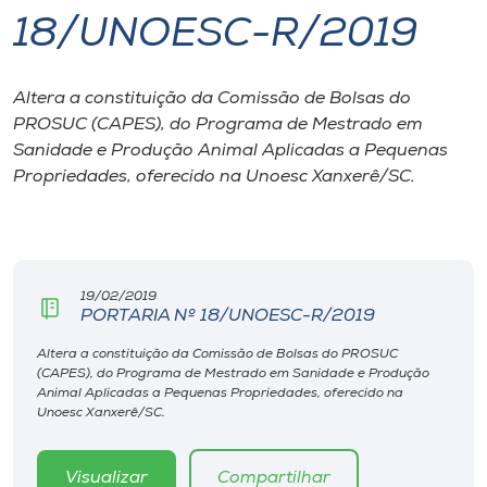
18/UNOESC-R/2019
I.nova
Altera a constituição da Comissão de Bolsas do
Diplomados
PROSUC (CAPES), do Programa de Mestrado em
Sanidade e Produção Animal Aplicadas a Pequenas
Cultura
Propriedades, oferecido na Unoesc Xanxerê/SC.
CPA
19/02/2019
Biblioteca
PORTARIA Nº 18/UNOESC-R/2019
Altera a constituição da Comissão de Bolsas do PROSUC
Editora
(CAPES), do Programa de Mestrado em Sanidade e Produção
Animal Aplicadas a Pequenas Propriedades, oferecido na
Unoesc Xanxerê/SC.
Rádio
Visualizar
Compartilhar