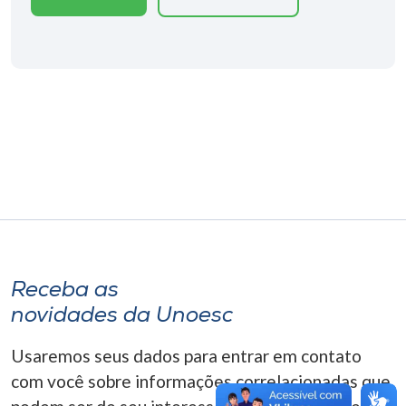
Museu
Unoesc
Store
Selecione
o idioma
A+
Receba as
A-
novidades da Unoesc
Usaremos seus dados para entrar em contato
com você sobre informações correlacionadas que