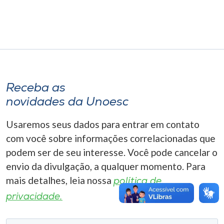
Museu
Unoesc
Store
Receba as
Selecione
novidades da Unoesc
o idioma
Usaremos seus dados para entrar em contato
com você sobre informações correlacionadas que
A+
podem ser de seu interesse. Você pode cancelar o
A-
envio da divulgação, a qualquer momento. Para
mais detalhes, leia nossa
política de
privacidade.