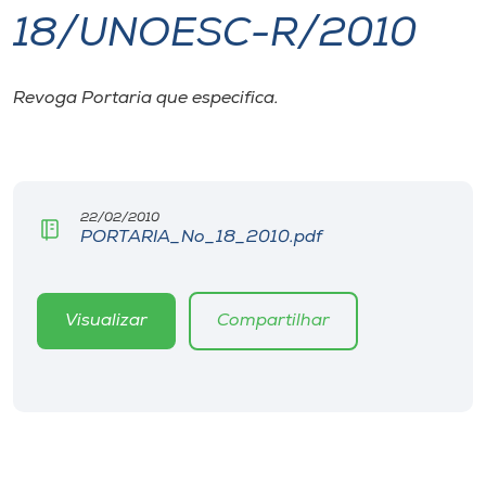
18/UNOESC-R/2010
I.nova
Revoga Portaria que especifica.
Diplomados
Cultura
22/02/2010
PORTARIA_No_18_2010.pdf
CPA
Biblioteca
Visualizar
Compartilhar
Editora
Rádio