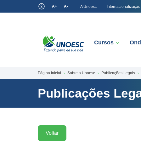
A+
A-
A Unoesc
Internacionalização
Cursos
Ond
Página Inicial
Sobre a Unoesc
Publicações Legais
Publicações Lega
Voltar