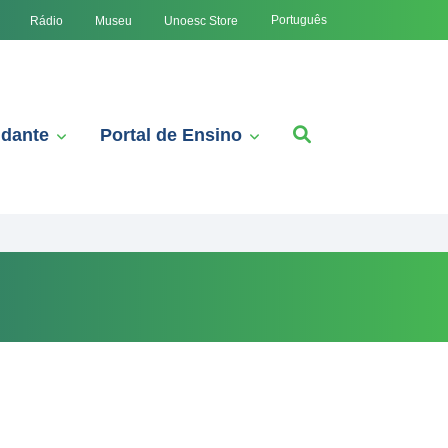
Português
Rádio
Museu
Unoesc Store
udante
Portal de Ensino