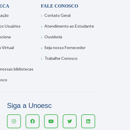
TECA
FALE CONOSCO
tação
Contato Geral
os Usuários
Atendimento ao Estudante
nciona
Ouvidoria
a Virtual
Seja nosso Fornecedor
Trabalhe Conosco
nossas bibliotecas
osco
Siga a Unoesc