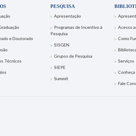
OS
PESQUISA
BIBLIO
uação
Apresentação
Apresen
Graduação
Programas de Incentivo à
Acesso a
Pesquisa
rado e Doutorado
Como Fu
SISGEN
nsão
Bibliotec
Grupos de Pesquisa
os Técnicos
Serviços
SIEPE
gios
Conheça 
Summit
Fale Con