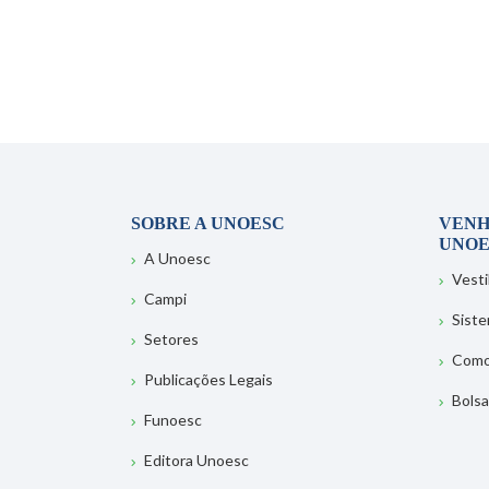
SOBRE A UNOESC
VENH
UNOE
A Unoesc
Vesti
Campi
Sist
Setores
Como
Publicações Legais
Bolsa
Funoesc
Editora Unoesc