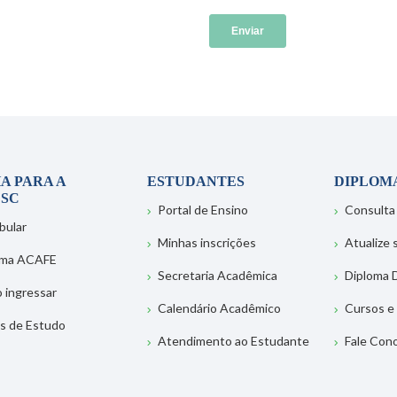
A PARA A
ESTUDANTES
DIPLOM
SC
Portal de Ensino
Consulta
bular
Minhas inscrições
Atualize
ema ACAFE
Secretaria Acadêmica
Diploma D
 ingressar
Calendário Acadêmico
Cursos e
s de Estudo
Atendimento ao Estudante
Fale Con