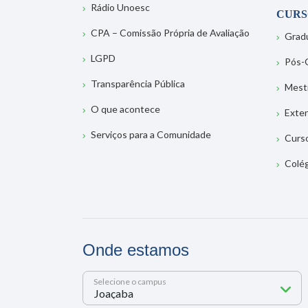
Rádio Unoesc
CURS
CPA – Comissão Própria de Avaliação
Grad
LGPD
Pós-
Transparência Pública
Mest
O que acontece
Exte
Serviços para a Comunidade
Curs
Colé
Onde estamos
Selecione o campus