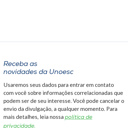
Museu
Unoesc
Store
Selecione
o idioma
Receba as
novidades da Unoesc
Usaremos seus dados para entrar em contato
A+
A-
com você sobre informações correlacionadas que
podem ser de seu interesse. Você pode cancelar o
envio da divulgação, a qualquer momento. Para
mais detalhes, leia nossa
política de
privacidade.