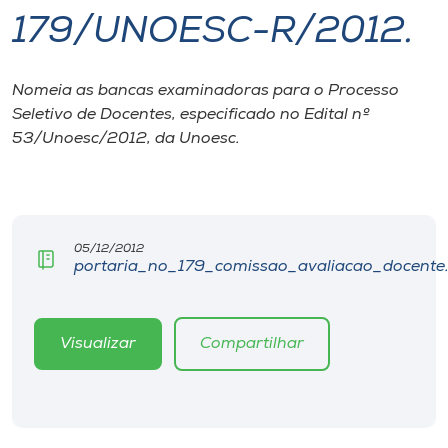
179/UNOESC-R/2012.
I.nova
Nomeia as bancas examinadoras para o Processo
Diplomados
Seletivo de Docentes, especificado no Edital nº
53/Unoesc/2012, da Unoesc.
Cultura
CPA
05/12/2012
portaria_no_179_comissao_avaliacao_docente
Biblioteca
Editora
Visualizar
Compartilhar
Rádio