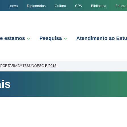
I.nova
Diplomados
Cultura
CPA
Biblioteca
Editora
e estamos
Pesquisa
Atendimento ao Est
PORTARIA Nº 178/UNOESC-R/2015.
is