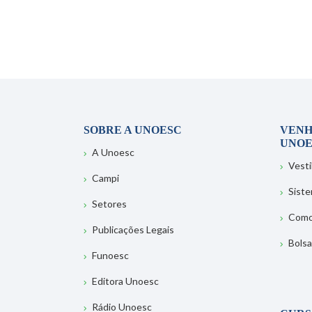
SOBRE A UNOESC
VENH
UNOE
A Unoesc
Vesti
Campi
Sist
Setores
Como
Publicações Legais
Bolsa
Funoesc
Editora Unoesc
Rádio Unoesc