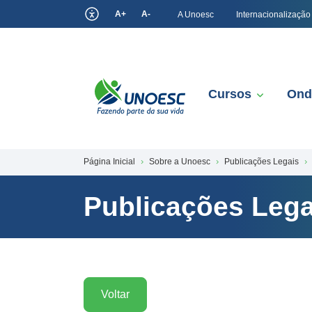
A+
A-
A Unoesc
Internacionalização
Cursos
Ond
Página Inicial
Sobre a Unoesc
Publicações Legais
Publicações Lega
Voltar