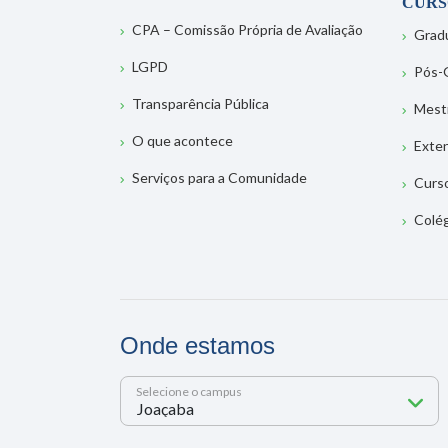
CURS
CPA – Comissão Própria de Avaliação
Grad
LGPD
Pós-
Transparência Pública
Mest
O que acontece
Exte
Serviços para a Comunidade
Curs
Colé
Onde estamos
Selecione o campus