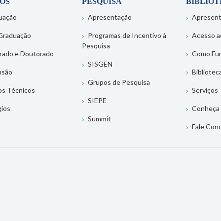
OS
PESQUISA
BIBLIO
uação
Apresentação
Apresen
Graduação
Programas de Incentivo à
Acesso a
Pesquisa
rado e Doutorado
Como Fu
SISGEN
nsão
Bibliotec
Grupos de Pesquisa
os Técnicos
Serviços
SIEPE
gios
Conheça 
Summit
Fale Con