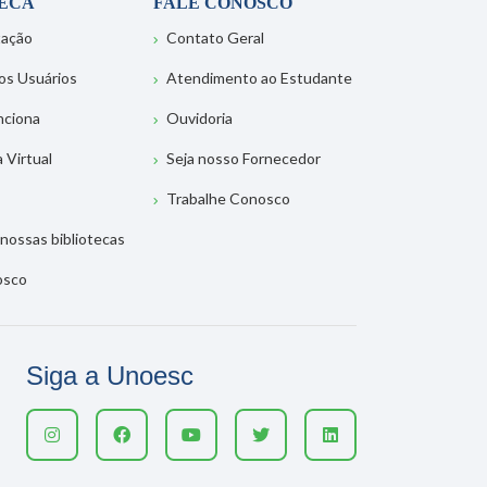
TECA
FALE CONOSCO
tação
Contato Geral
os Usuários
Atendimento ao Estudante
nciona
Ouvidoria
a Virtual
Seja nosso Fornecedor
Trabalhe Conosco
nossas bibliotecas
osco
Siga a Unoesc