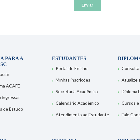
A PARA A
ESTUDANTES
DIPLOM
SC
Portal de Ensino
Consulta
bular
Minhas inscrições
Atualize
ema ACAFE
Secretaria Acadêmica
Diploma D
 ingressar
Calendário Acadêmico
Cursos e
s de Estudo
Atendimento ao Estudante
Fale Con