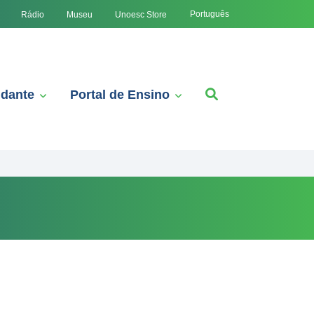
Português
Rádio
Museu
Unoesc Store
udante
Portal de Ensino