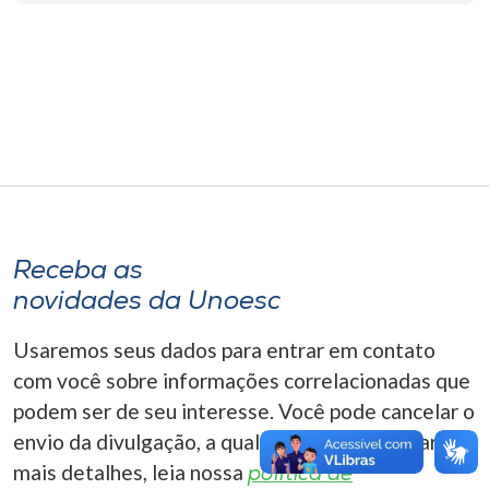
Museu
Unoesc
Store
Selecione
o idioma
Receba as
novidades da Unoesc
A+
Usaremos seus dados para entrar em contato
A-
com você sobre informações correlacionadas que
podem ser de seu interesse. Você pode cancelar o
envio da divulgação, a qualquer momento. Para
mais detalhes, leia nossa
política de