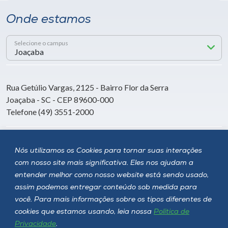
Onde estamos
Selecione o campus
Rua Getúlio Vargas, 2125 - Bairro Flor da Serra
Joaçaba - SC - CEP 89600-000
Telefone (49) 3551-2000
Siga a Unoesc
Nós utilizamos os Cookies para tornar suas interações
com nosso site mais significativa. Eles nos ajudam a
entender melhor como nosso website está sendo usado,
assim podemos entregar conteúdo sob medida para
você. Para mais informações sobre os tipos diferentes de
cookies que estamos usando, leia nossa
Política de
Privacidade
.