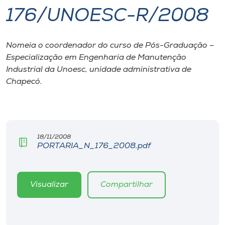
176/UNOESC-R/2008
I.nova
Nomeia o coordenador do curso de Pós-Graduação –
Diplomados
Especialização em Engenharia de Manutenção
Industrial da Unoesc, unidade administrativa de
Cultura
Chapecó.
CPA
18/11/2008
Biblioteca
PORTARIA_N_176_2008.pdf
Editora
Visualizar
Compartilhar
Rádio