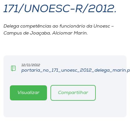
171/UNOESC-R/2012.
I.nova
Delega competências ao funcionário da Unoesc –
Diplomados
Campus de Joaçaba, Alciomar Marin.
Cultura
CPA
12/11/2012
portaria_no_171_unoesc_2012_delega_marin.p
Biblioteca
Visualizar
Compartilhar
Editora
Rádio