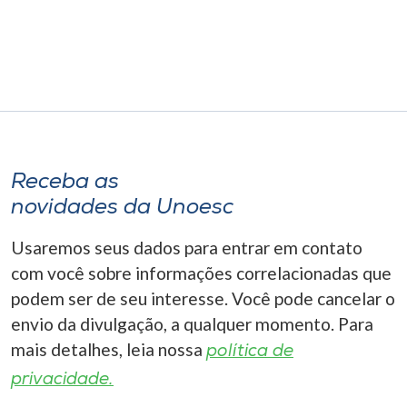
Museu
Unoesc
Store
Selecione
Receba as
o idioma
novidades da Unoesc
Usaremos seus dados para entrar em contato
A+
com você sobre informações correlacionadas que
A-
podem ser de seu interesse. Você pode cancelar o
envio da divulgação, a qualquer momento. Para
mais detalhes, leia nossa
política de
privacidade.