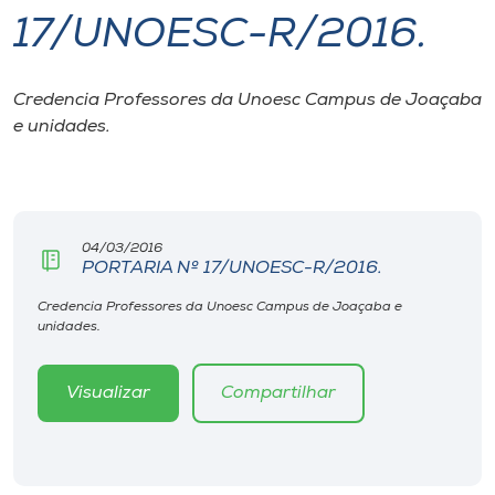
17/UNOESC-R/2016.
I.nova
Credencia Professores da Unoesc Campus de Joaçaba
Diplomados
e unidades.
Cultura
CPA
04/03/2016
PORTARIA Nº 17/UNOESC-R/2016.
Biblioteca
Credencia Professores da Unoesc Campus de Joaçaba e
unidades.
Editora
Visualizar
Compartilhar
Rádio