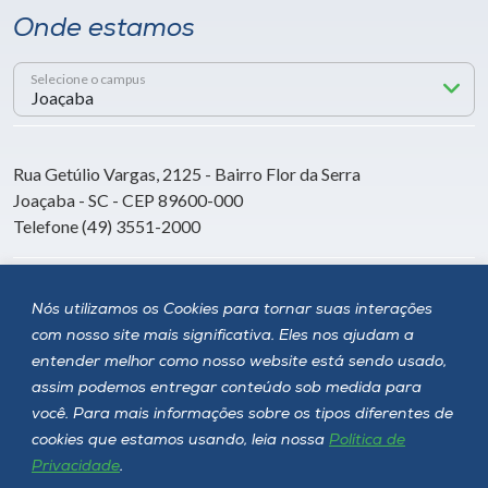
Onde estamos
Selecione o campus
Rua Getúlio Vargas, 2125 - Bairro Flor da Serra
Joaçaba - SC - CEP 89600-000
Telefone (49) 3551-2000
Siga a Unoesc
Nós utilizamos os Cookies para tornar suas interações
com nosso site mais significativa. Eles nos ajudam a
entender melhor como nosso website está sendo usado,
assim podemos entregar conteúdo sob medida para
você. Para mais informações sobre os tipos diferentes de
cookies que estamos usando, leia nossa
Política de
Privacidade
.