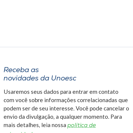
Museu
Unoesc
Store
Selecione
o idioma
Receba as
novidades da Unoesc
A+
Usaremos seus dados para entrar em contato
A-
com você sobre informações correlacionadas que
podem ser de seu interesse. Você pode cancelar o
envio da divulgação, a qualquer momento. Para
mais detalhes, leia nossa
política de