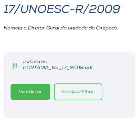
17/UNOESC-R/2009
I.nova
Nomeia o Diretor Geral da unidade de Chapecó.
Diplomados
Cultura
20/02/2009
PORTARIA_No_17_2009.pdf
CPA
Biblioteca
Visualizar
Compartilhar
Editora
Rádio