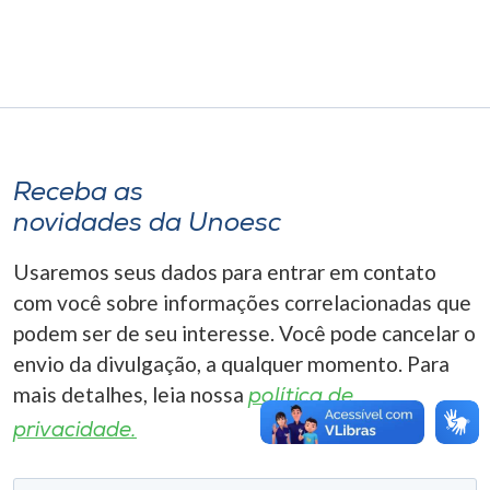
Museu
Unoesc
Store
Receba as
Selecione
novidades da Unoesc
o idioma
Usaremos seus dados para entrar em contato
com você sobre informações correlacionadas que
A+
podem ser de seu interesse. Você pode cancelar o
A-
envio da divulgação, a qualquer momento. Para
mais detalhes, leia nossa
política de
privacidade.