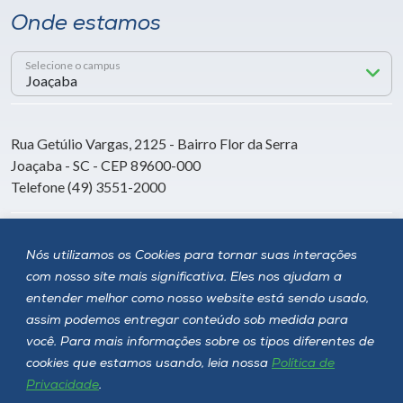
Onde estamos
Selecione o campus
Rua Getúlio Vargas, 2125 - Bairro Flor da Serra
Joaçaba - SC - CEP 89600-000
Telefone (49) 3551-2000
Siga a Unoesc
Nós utilizamos os Cookies para tornar suas interações
com nosso site mais significativa. Eles nos ajudam a
entender melhor como nosso website está sendo usado,
assim podemos entregar conteúdo sob medida para
você. Para mais informações sobre os tipos diferentes de
cookies que estamos usando, leia nossa
Política de
Privacidade
.