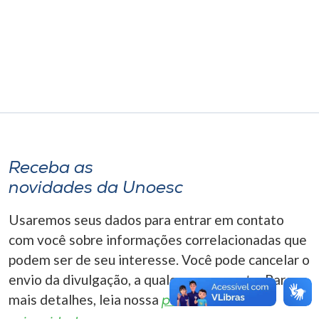
Museu
Unoesc
Store
Selecione
o idioma
Receba as
novidades da Unoesc
A+
Usaremos seus dados para entrar em contato
A-
com você sobre informações correlacionadas que
podem ser de seu interesse. Você pode cancelar o
envio da divulgação, a qualquer momento. Para
mais detalhes, leia nossa
política de