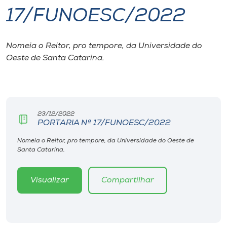
17/FUNOESC/2022
I.nova
Nomeia o Reitor, pro tempore, da Universidade do
Diplomados
Oeste de Santa Catarina.
Cultura
CPA
23/12/2022
PORTARIA Nº 17/FUNOESC/2022
Biblioteca
Nomeia o Reitor, pro tempore, da Universidade do Oeste de
Santa Catarina.
Editora
Visualizar
Compartilhar
Rádio