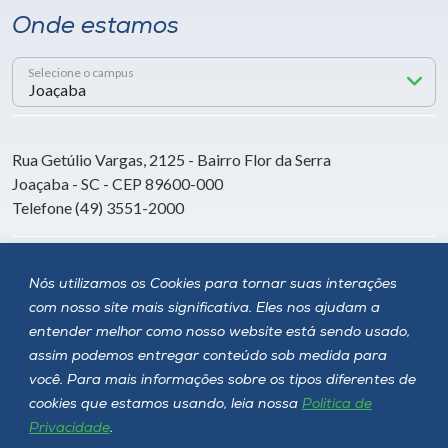
Onde estamos
Selecione o campus
Rua Getúlio Vargas, 2125 - Bairro Flor da Serra
Joaçaba - SC - CEP 89600-000
Telefone (49) 3551-2000
Siga a Unoesc
Nós utilizamos os Cookies para tornar suas interações
com nosso site mais significativa. Eles nos ajudam a
entender melhor como nosso website está sendo usado,
assim podemos entregar conteúdo sob medida para
você. Para mais informações sobre os tipos diferentes de
cookies que estamos usando, leia nossa
Política de
Privacidade
.