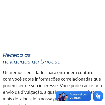
Museu
Unoesc
Store
Selecione
o idioma
Receba as
novidades da Unoesc
A+
Usaremos seus dados para entrar em contato
A-
com você sobre informações correlacionadas que
podem ser de seu interesse. Você pode cancelar o
envio da divulgação, a qualquer momento. Para
mais detalhes, leia nossa
política de