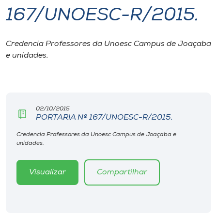
167/UNOESC-R/2015.
I.nova
Credencia Professores da Unoesc Campus de Joaçaba
Diplomados
e unidades.
Cultura
CPA
02/10/2015
PORTARIA Nº 167/UNOESC-R/2015.
Biblioteca
Credencia Professores da Unoesc Campus de Joaçaba e
unidades.
Editora
Visualizar
Compartilhar
Rádio