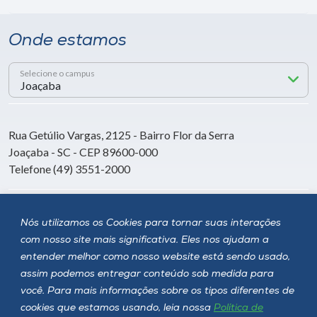
Onde estamos
Selecione o campus
Rua Getúlio Vargas, 2125 - Bairro Flor da Serra
Joaçaba - SC - CEP 89600-000
Telefone (49) 3551-2000
Siga a Unoesc
Nós utilizamos os Cookies para tornar suas interações
com nosso site mais significativa. Eles nos ajudam a
entender melhor como nosso website está sendo usado,
assim podemos entregar conteúdo sob medida para
você. Para mais informações sobre os tipos diferentes de
cookies que estamos usando, leia nossa
Política de