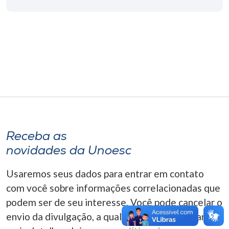
Museu
Unoesc
Store
Selecione
o idioma
Receba as
novidades da Unoesc
A+
A-
Usaremos seus dados para entrar em contato
com você sobre informações correlacionadas que
podem ser de seu interesse. Você pode cancelar o
envio da divulgação, a qualquer momento. Para