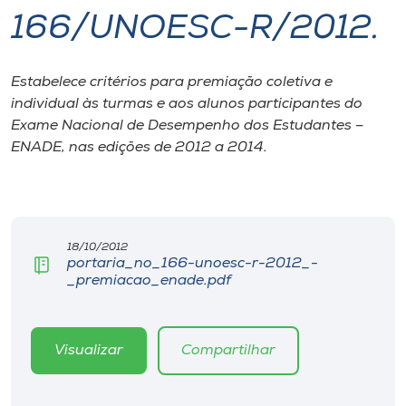
166/UNOESC-R/2012.
I.nova
Estabelece critérios para premiação coletiva e
Diplomados
individual às turmas e aos alunos participantes do
Exame Nacional de Desempenho dos Estudantes –
Cultura
ENADE, nas edições de 2012 a 2014.
CPA
18/10/2012
Biblioteca
portaria_no_166-unoesc-r-2012_-
_premiacao_enade.pdf
Editora
Visualizar
Compartilhar
Rádio