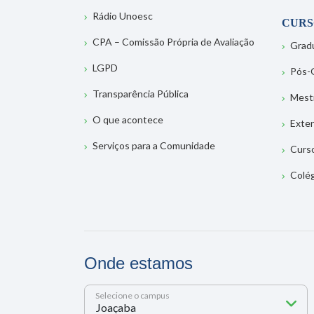
Rádio Unoesc
CURS
CPA – Comissão Própria de Avaliação
Grad
LGPD
Pós-
Transparência Pública
Mest
O que acontece
Exte
Serviços para a Comunidade
Curs
Colé
Onde estamos
Selecione o campus