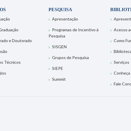
OS
PESQUISA
BIBLIO
uação
Apresentação
Apresen
Graduação
Programas de Incentivo à
Acesso a
Pesquisa
rado e Doutorado
Como Fu
SISGEN
nsão
Bibliotec
Grupos de Pesquisa
os Técnicos
Serviços
SIEPE
gios
Conheça 
Summit
Fale Con