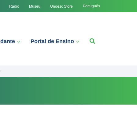
Português
Rádio
Museu
Unoesc Store
udante
Portal de Ensino
)