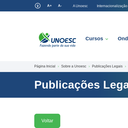
A+
A-
A Unoesc
Internacionalização
Cursos
Ond
Página Inicial
Sobre a Unoesc
Publicações Legais
Publicações Lega
Voltar