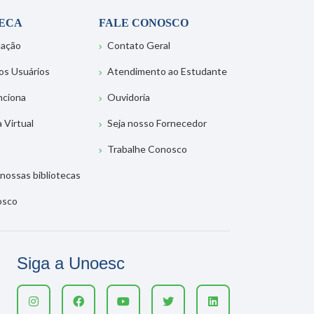
TECA
FALE CONOSCO
tação
Contato Geral
os Usuários
Atendimento ao Estudante
nciona
Ouvidoria
a Virtual
Seja nosso Fornecedor
Trabalhe Conosco
nossas bibliotecas
osco
Siga a Unoesc