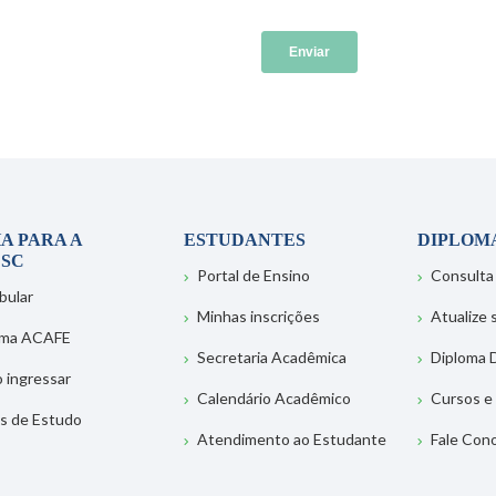
A PARA A
ESTUDANTES
DIPLOM
SC
Portal de Ensino
Consulta
bular
Minhas inscrições
Atualize
ema ACAFE
Secretaria Acadêmica
Diploma D
 ingressar
Calendário Acadêmico
Cursos e
s de Estudo
Atendimento ao Estudante
Fale Con