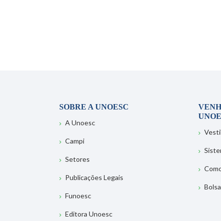
SOBRE A UNOESC
VENH
UNOE
A Unoesc
Vesti
Campi
Sist
Setores
Como
Publicações Legais
Bolsa
Funoesc
Editora Unoesc