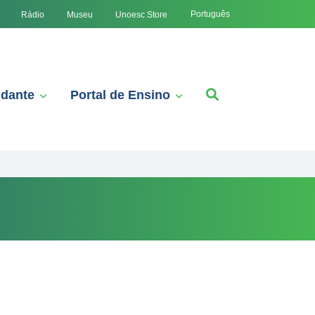
Português
Rádio
Museu
Unoesc Store
udante
Portal de Ensino