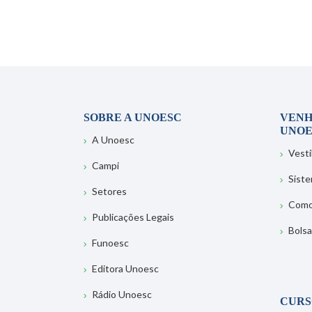
SOBRE A UNOESC
VENH
UNOE
A Unoesc
Vesti
Campi
Sist
Setores
Como
Publicações Legais
Bolsa
Funoesc
Editora Unoesc
Rádio Unoesc
CURS