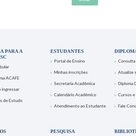
A PARA A
ESTUDANTES
DIPLOM
SC
Portal de Ensino
Consulta
bular
Minhas inscrições
Atualize
ema ACAFE
Secretaria Acadêmica
Diploma D
 ingressar
Calendário Acadêmico
Cursos e
s de Estudo
Atendimento ao Estudante
Fale Con
OS
PESQUISA
BIBLIO