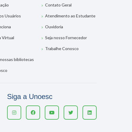
tação
Contato Geral
os Usuários
Atendimento ao Estudante
nciona
Ouvidoria
a Virtual
Seja nosso Fornecedor
Trabalhe Conosco
nossas bibliotecas
osco
Siga a Unoesc