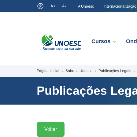
A+
A-
A Unoesc
Internacionalização
Cursos
Ond
Página Inicial
Sobre a Unoesc
Publicações Legais
Publicações Lega
Voltar