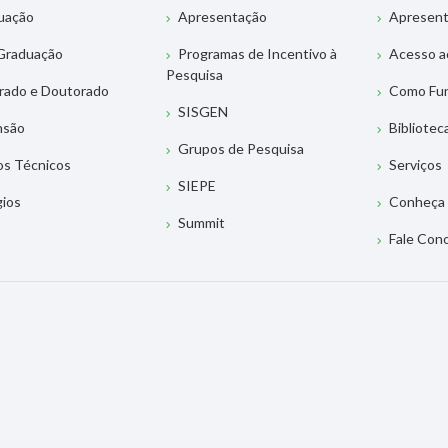
uação
Apresentação
Apresen
Graduação
Programas de Incentivo à
Acesso a
Pesquisa
rado e Doutorado
Como Fu
SISGEN
nsão
Bibliotec
Grupos de Pesquisa
os Técnicos
Serviços
SIEPE
gios
Conheça 
Summit
Fale Con