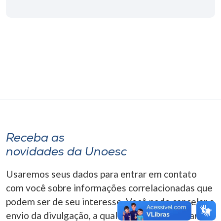
Museu
Unoesc
Store
Selecione
o idioma
Receba as
A+
novidades da Unoesc
A-
Usaremos seus dados para entrar em contato
com você sobre informações correlacionadas que
podem ser de seu interesse. Você pode cancelar o
envio da divulgação, a qualquer momento. Para