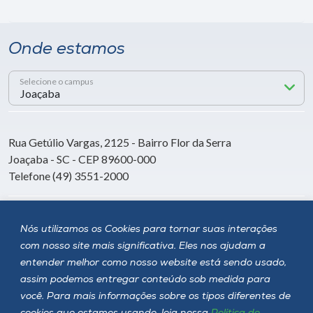
Onde estamos
Selecione o campus
Rua Getúlio Vargas, 2125 - Bairro Flor da Serra
Joaçaba - SC - CEP 89600-000
Telefone (49) 3551-2000
Siga a Unoesc
Nós utilizamos os Cookies para tornar suas interações
com nosso site mais significativa. Eles nos ajudam a
entender melhor como nosso website está sendo usado,
assim podemos entregar conteúdo sob medida para
você. Para mais informações sobre os tipos diferentes de