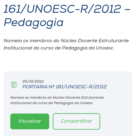
161/UNOESC-R/2012 –
I.nova
Pedagogia
Diplomados
Nomeia os membros do Núcleo Docente Estruturante
Institucional do curso de Pedagogia da Unoesc.
Cultura
CPA
25/10/2012
Biblioteca
PORTARIA Nº 161/UNOESC-R/2012
Nomeia os membros do Núcleo Docente Estruturante
Editora
Institucional do curso de Pedagogia da Unoesc.
Rádio
Visualizar
Compartilhar