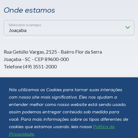
Onde estamos
Selecione o campus
Rua Getúlio Vargas, 2125 - Bairro Flor da Serra
Joaçaba - SC - CEP 89600-000
Telefone (49) 3551-2000
Siga a Unoesc
Nós utilizamos os Cookies para tornar suas interações
com nosso site mais significativa. Eles nos ajudam a
entender melhor como nosso website está sendo usado,
assim podemos entregar conteúdo sob medida para
você. Para mais informações sobre os tipos diferentes de
cookies que estamos usando, leia nossa
Política de
Privacidade
.