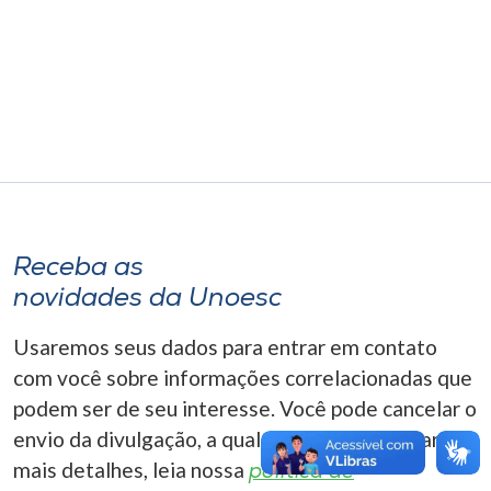
Museu
Unoesc
Store
Selecione
o idioma
Receba as
novidades da Unoesc
A+
Usaremos seus dados para entrar em contato
A-
com você sobre informações correlacionadas que
podem ser de seu interesse. Você pode cancelar o
envio da divulgação, a qualquer momento. Para
mais detalhes, leia nossa
política de