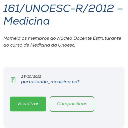
161/UNOESC-R/2012 –
I.nova
Medicina
Diplomados
Nomeia os membros do Núcleo Docente Estruturante
do curso de Medicina da Unoesc.
Cultura
CPA
25/10/2012
Biblioteca
portariande_medicina.pdf
Editora
Visualizar
Compartilhar
Rádio