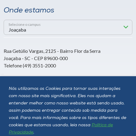
Onde estamos
Selecione o campus
Rua Getúlio Vargas, 2125 - Bairro Flor da Serra
Joaçaba - SC - CEP 89600-000
Telefone (49) 3551-2000
Siga a Unoesc
Nós utilizamos os Cookies para tornar suas interações
com nosso site mais significativa. Eles nos ajudam a
entender melhor como nosso website está sendo usado,
assim podemos entregar conteúdo sob medida para
você. Para mais informações sobre os tipos diferentes de
cookies que estamos usando, leia nossa
Política de
Privacidade
.