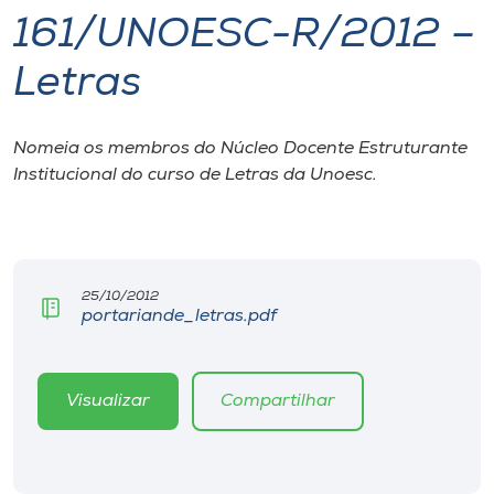
161/UNOESC-R/2012 –
I.nova
Letras
Diplomados
Nomeia os membros do Núcleo Docente Estruturante
Institucional do curso de Letras da Unoesc.
Cultura
CPA
25/10/2012
Biblioteca
portariande_letras.pdf
Editora
Visualizar
Compartilhar
Rádio