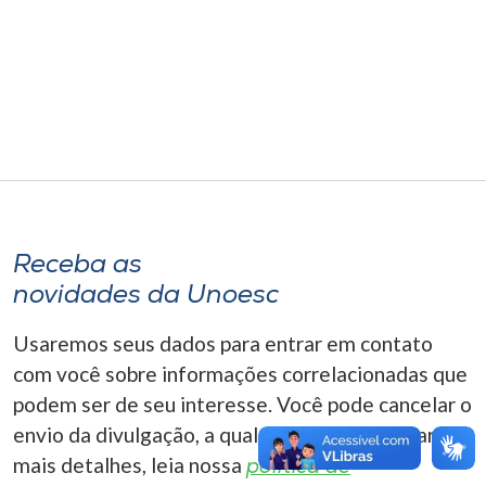
Museu
Unoesc
Store
Selecione
o idioma
Receba as
novidades da Unoesc
A+
Usaremos seus dados para entrar em contato
A-
com você sobre informações correlacionadas que
podem ser de seu interesse. Você pode cancelar o
envio da divulgação, a qualquer momento. Para
mais detalhes, leia nossa
política de