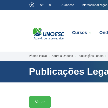
A+
A-
A Unoesc
Internacionalização
Cursos
Ond
Página Inicial
Sobre a Unoesc
Publicações Legais
Publicações Lega
Voltar