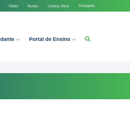
Português
Rádio
Museu
Unoesc Store
udante
Portal de Ensino