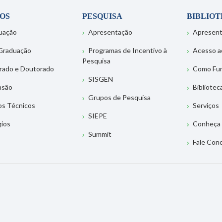
OS
PESQUISA
BIBLIO
uação
Apresentação
Apresen
Graduação
Programas de Incentivo à
Acesso a
Pesquisa
rado e Doutorado
Como Fu
SISGEN
nsão
Bibliotec
Grupos de Pesquisa
os Técnicos
Serviços
SIEPE
gios
Conheça 
Summit
Fale Con