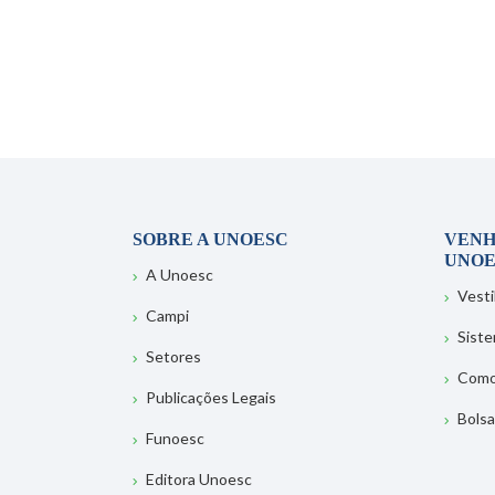
SOBRE A UNOESC
VENH
UNOE
A Unoesc
Vesti
Campi
Sist
Setores
Como
Publicações Legais
Bolsa
Funoesc
Editora Unoesc