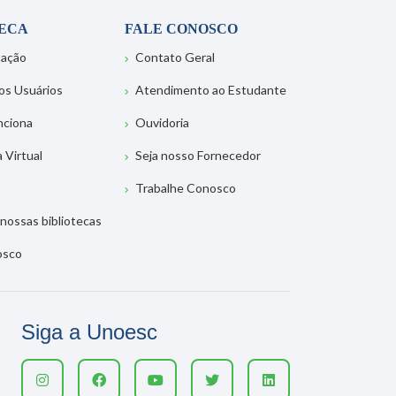
TECA
FALE CONOSCO
tação
Contato Geral
os Usuários
Atendimento ao Estudante
nciona
Ouvidoria
a Virtual
Seja nosso Fornecedor
Trabalhe Conosco
nossas bibliotecas
osco
Siga a Unoesc