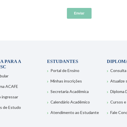
A PARA A
ESTUDANTES
DIPLOM
SC
Portal de Ensino
Consulta
bular
Minhas inscrições
Atualize
ema ACAFE
Secretaria Acadêmica
Diploma D
 ingressar
Calendário Acadêmico
Cursos e
s de Estudo
Atendimento ao Estudante
Fale Con