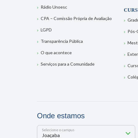
Rádio Unoesc
CURS
CPA – Comissão Própria de Avaliação
Grad
LGPD
Pós-
Transparência Pública
Mest
O que acontece
Exte
Serviços para a Comunidade
Curs
Colé
Onde estamos
Selecione o campus