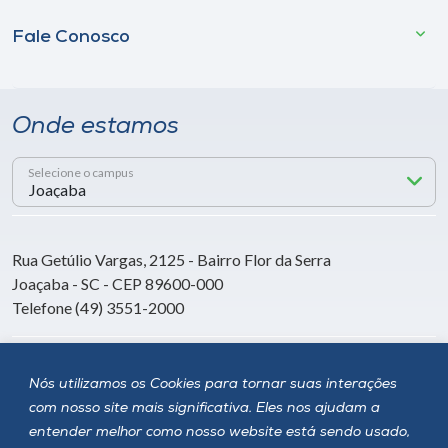
Fale Conosco
Onde estamos
Selecione o campus
Rua Getúlio Vargas, 2125 - Bairro Flor da Serra
Joaçaba - SC - CEP 89600-000
Telefone (49) 3551-2000
Siga a Unoesc
Nós utilizamos os Cookies para tornar suas interações
com nosso site mais significativa. Eles nos ajudam a
entender melhor como nosso website está sendo usado,