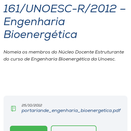
161/UNOESC-R/2012 –
I.nova
Engenharia
Diplomados
Bioenergética
Cultura
Nomeia os membros do Núcleo Docente Estruturante
do curso de Engenharia Bioenergética da Unoesc.
CPA
Biblioteca
Editora
25/10/2012
portariande_engenharia_bioenergetica.pdf
Rádio