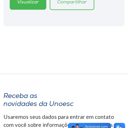
Visualizar
Compartilhar
Museu
Unoesc
Store
Selecione
o idioma
A+
A-
Receba as
novidades da Unoesc
Usaremos seus dados para entrar em contato
com você sobre informações correlacionadas que