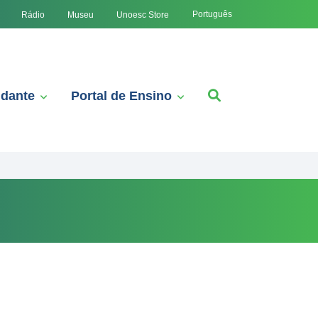
Português
Rádio
Museu
Unoesc Store
udante
Portal de Ensino