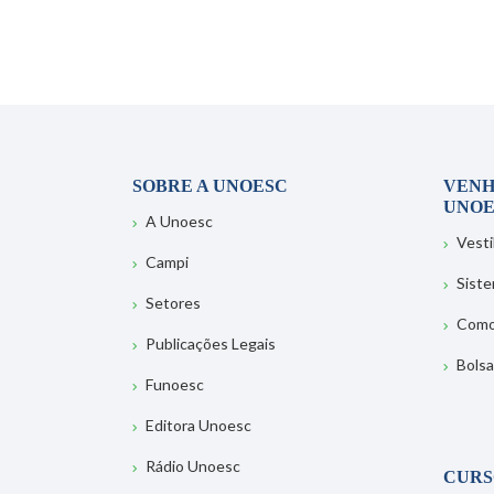
SOBRE A UNOESC
VENH
UNOE
A Unoesc
Vesti
Campi
Sist
Setores
Como
Publicações Legais
Bolsa
Funoesc
Editora Unoesc
Rádio Unoesc
CURS