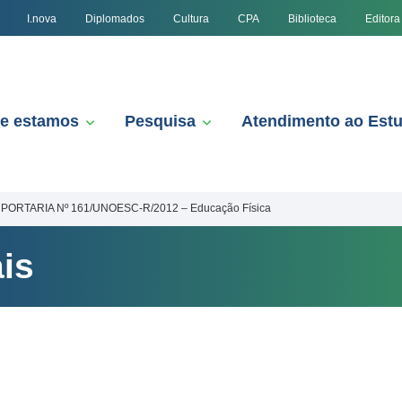
I.nova
Diplomados
Cultura
CPA
Biblioteca
Editora
e estamos
Pesquisa
Atendimento ao Est
PORTARIA Nº 161/UNOESC-R/2012 – Educação Física
is