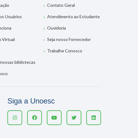
tação
Contato Geral
os Usuários
Atendimento ao Estudante
nciona
Ouvidoria
a Virtual
Seja nosso Fornecedor
Trabalhe Conosco
nossas bibliotecas
osco
Siga a Unoesc