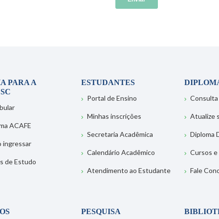
A PARA A
ESTUDANTES
DIPLOM
SC
Portal de Ensino
Consulta
bular
Minhas inscrições
Atualize
ema ACAFE
Secretaria Acadêmica
Diploma D
 ingressar
Calendário Acadêmico
Cursos e
s de Estudo
Atendimento ao Estudante
Fale Con
OS
PESQUISA
BIBLIO