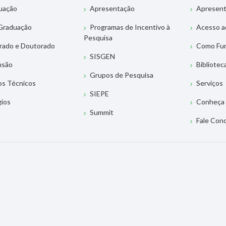
uação
Apresentação
Apresen
Graduação
Programas de Incentivo à
Acesso a
Pesquisa
rado e Doutorado
Como Fu
SISGEN
nsão
Bibliotec
Grupos de Pesquisa
os Técnicos
Serviços
SIEPE
gios
Conheça 
Summit
Fale Con