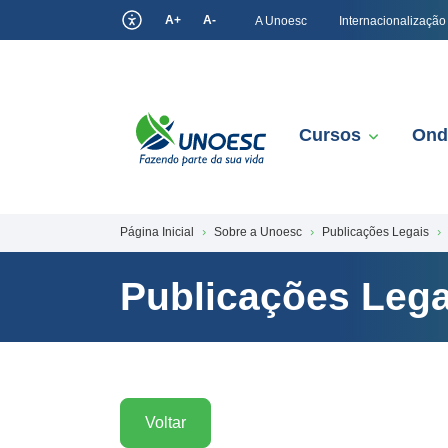
A+
A-
A Unoesc
Internacionalização
Cursos
Ond
Página Inicial
Sobre a Unoesc
Publicações Legais
Publicações Lega
Voltar