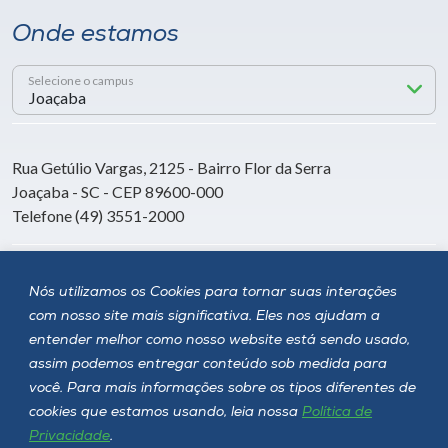
Onde estamos
Selecione o campus
Rua Getúlio Vargas, 2125 - Bairro Flor da Serra
Joaçaba - SC - CEP 89600-000
Telefone (49) 3551-2000
Siga a Unoesc
Nós utilizamos os Cookies para tornar suas interações
com nosso site mais significativa. Eles nos ajudam a
entender melhor como nosso website está sendo usado,
assim podemos entregar conteúdo sob medida para
você. Para mais informações sobre os tipos diferentes de
cookies que estamos usando, leia nossa
Política de
Privacidade
.