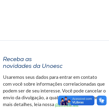
Museu
Unoesc
Store
Selecione
o idioma
Receba as
novidades da Unoesc
A+
Usaremos seus dados para entrar em contato
A-
com você sobre informações correlacionadas que
podem ser de seu interesse. Você pode cancelar o
envio da divulgação, a qualquer momento. Para
mais detalhes, leia nossa
política de