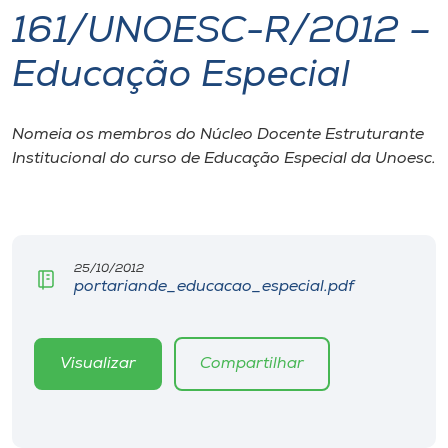
161/UNOESC-R/2012 –
I.nova
Educação Especial
Diplomados
Nomeia os membros do Núcleo Docente Estruturante
Institucional do curso de Educação Especial da Unoesc.
Cultura
CPA
25/10/2012
Biblioteca
portariande_educacao_especial.pdf
Editora
Visualizar
Compartilhar
Rádio