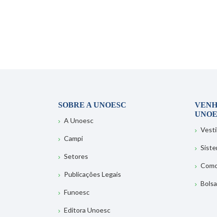
SOBRE A UNOESC
VENH
UNOE
A Unoesc
Vesti
Campi
Sist
Setores
Como
Publicações Legais
Bolsa
Funoesc
Editora Unoesc