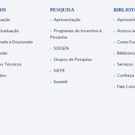
OS
PESQUISA
BIBLIO
uação
Apresentação
Apresen
Graduação
Programas de Incentivo à
Acesso a
Pesquisa
rado e Doutorado
Como Fu
SISGEN
nsão
Bibliotec
Grupos de Pesquisa
os Técnicos
Serviços
SIEPE
gios
Conheça 
Summit
Fale Con