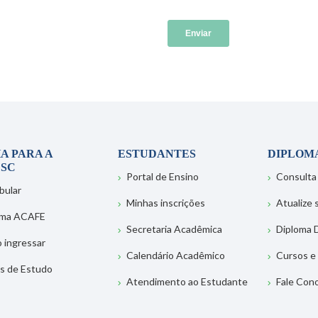
A PARA A
ESTUDANTES
DIPLOM
SC
Portal de Ensino
Consulta
bular
Minhas inscrições
Atualize
ema ACAFE
Secretaria Acadêmica
Diploma D
 ingressar
Calendário Acadêmico
Cursos e
s de Estudo
Atendimento ao Estudante
Fale Con