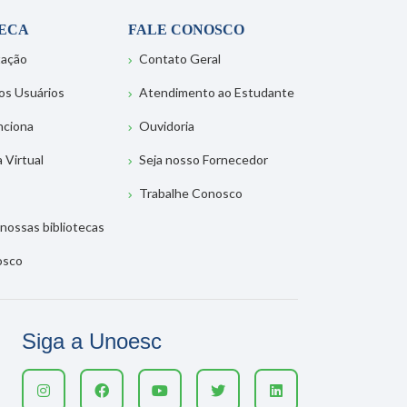
TECA
FALE CONOSCO
tação
Contato Geral
os Usuários
Atendimento ao Estudante
nciona
Ouvidoria
a Virtual
Seja nosso Fornecedor
Trabalhe Conosco
nossas bibliotecas
osco
Siga a Unoesc