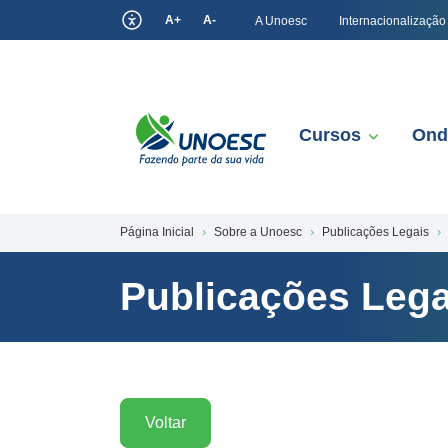
A+
A-
A Unoesc
Internacionalização
Cursos
Ond
Página Inicial
Sobre a Unoesc
Publicações Legais
Publicações Lega
Voltar