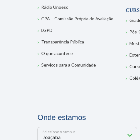
Rádio Unoesc
CURS
CPA – Comissão Própria de Avaliação
Grad
LGPD
Pós-
Transparência Pública
Mest
O que acontece
Exte
Serviços para a Comunidade
Curs
Colé
Onde estamos
Selecione o campus