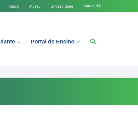
Português
Rádio
Museu
Unoesc Store
udante
Portal de Ensino