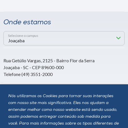
Onde estamos
Selecione o campus
Rua Getúlio Vargas, 2125 - Bairro Flor da Serra
Joaçaba - SC - CEP 89600-000
Telefone (49) 3551-2000
Siga a Unoesc
Nós utilizamos os Cookies para tornar suas interações
com nosso site mais significativa. Eles nos ajudam a
entender melhor como nosso website está sendo usado,
assim podemos entregar conteúdo sob medida para
você. Para mais informações sobre os tipos diferentes de