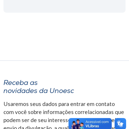
Museu
Unoesc
Store
Selecione
o idioma
Receba as
A+
novidades da Unoesc
A-
Usaremos seus dados para entrar em contato
com você sobre informações correlacionadas que
podem ser de seu interesse. Você pode cancelar o
envio da divulgação, a qualquer momento. Para