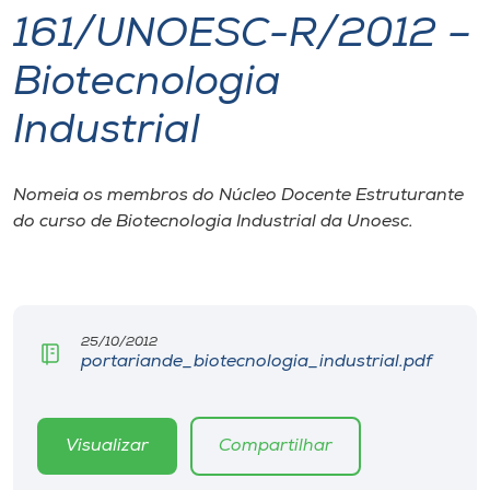
161/UNOESC-R/2012 –
I.nova
Biotecnologia
Diplomados
Industrial
Cultura
Nomeia os membros do Núcleo Docente Estruturante
do curso de Biotecnologia Industrial da Unoesc.
CPA
Biblioteca
25/10/2012
portariande_biotecnologia_industrial.pdf
Editora
Rádio
Visualizar
Compartilhar