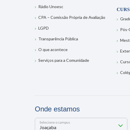
Rádio Unoesc
CURS
CPA – Comissão Própria de Avaliação
Grad
LGPD
Pós-
Transparência Pública
Mest
O que acontece
Exte
Serviços para a Comunidade
Curs
Colé
Onde estamos
Selecione o campus