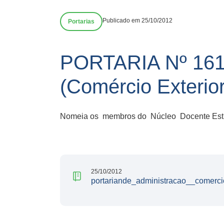
Publicado em 25/10/2012
Portarias
PORTARIA Nº 161
(Comércio Exterior
Nomeia os membros do Núcleo Docente Estrutu
25/10/2012
portariande_administracao__comercio