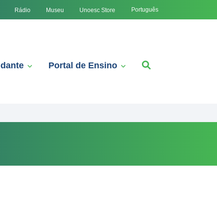
Português
Rádio
Museu
Unoesc Store
udante
Portal de Ensino