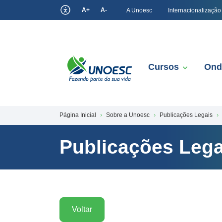
A+
A-
A Unoesc
Internacionalização
Cursos
Ond
Página Inicial
Sobre a Unoesc
Publicações Legais
Publicações Lega
Voltar