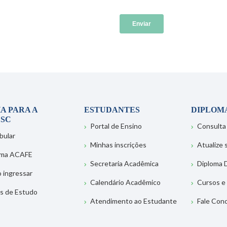
A PARA A
ESTUDANTES
DIPLOM
SC
Portal de Ensino
Consulta
bular
Minhas inscrições
Atualize
ema ACAFE
Secretaria Acadêmica
Diploma D
 ingressar
Calendário Acadêmico
Cursos e
s de Estudo
Atendimento ao Estudante
Fale Con