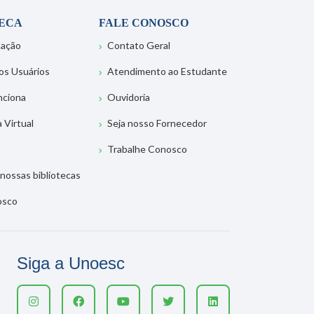
TECA
FALE CONOSCO
tação
Contato Geral
os Usuários
Atendimento ao Estudante
nciona
Ouvidoria
a Virtual
Seja nosso Fornecedor
Trabalhe Conosco
nossas bibliotecas
osco
Siga a Unoesc