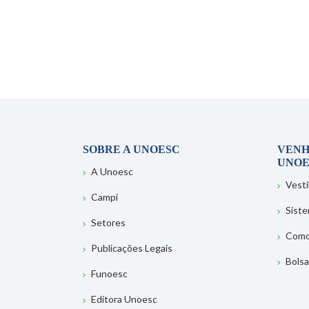
SOBRE A UNOESC
VENH
UNOE
A Unoesc
Vesti
Campi
Sist
Setores
Como
Publicações Legais
Bolsa
Funoesc
Editora Unoesc