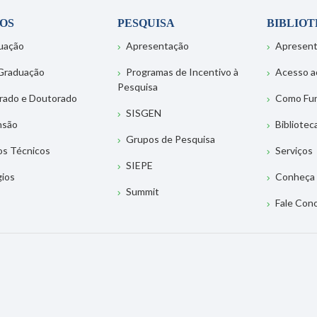
OS
PESQUISA
BIBLIO
uação
Apresentação
Apresen
Graduação
Programas de Incentivo à
Acesso a
Pesquisa
rado e Doutorado
Como Fu
SISGEN
nsão
Bibliotec
Grupos de Pesquisa
os Técnicos
Serviços
SIEPE
gios
Conheça 
Summit
Fale Con