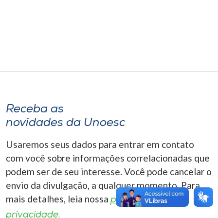
Museu
Unoesc
Store
Selecione
o idioma
Receba as
novidades da Unoesc
Usaremos seus dados para entrar em contato
A+
A-
com você sobre informações correlacionadas que
podem ser de seu interesse. Você pode cancelar o
envio da divulgação, a qualquer momento. Para
mais detalhes, leia nossa
política de
privacidade.