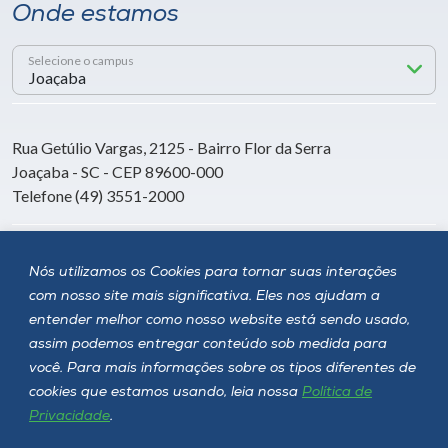
Onde estamos
Selecione o campus
Rua Getúlio Vargas, 2125 - Bairro Flor da Serra
Joaçaba - SC - CEP 89600-000
Telefone (49) 3551-2000
Siga a Unoesc
Nós utilizamos os Cookies para tornar suas interações
com nosso site mais significativa. Eles nos ajudam a
entender melhor como nosso website está sendo usado,
assim podemos entregar conteúdo sob medida para
você. Para mais informações sobre os tipos diferentes de
cookies que estamos usando, leia nossa
Política de
Privacidade
.