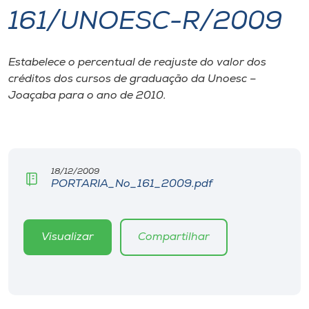
161/UNOESC-R/2009
I.nova
Estabelece o percentual de reajuste do valor dos
Diplomados
créditos dos cursos de graduação da Unoesc –
Joaçaba para o ano de 2010.
Cultura
CPA
18/12/2009
PORTARIA_No_161_2009.pdf
Biblioteca
Editora
Visualizar
Compartilhar
Rádio