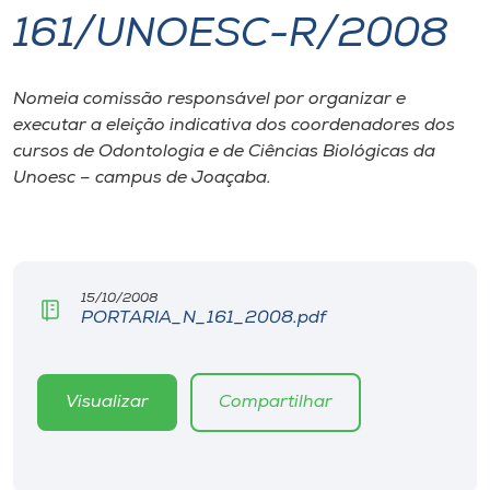
161/UNOESC-R/2008
I.nova
Nomeia comissão responsável por organizar e
Diplomados
executar a eleição indicativa dos coordenadores dos
cursos de Odontologia e de Ciências Biológicas da
Cultura
Unoesc – campus de Joaçaba.
CPA
15/10/2008
Biblioteca
PORTARIA_N_161_2008.pdf
Editora
Visualizar
Compartilhar
Rádio