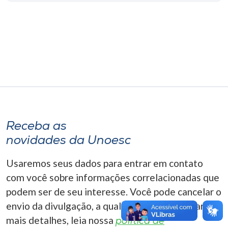
Museu
Unoesc
Store
Selecione
o idioma
Receba as
novidades da Unoesc
A+
Usaremos seus dados para entrar em contato
A-
com você sobre informações correlacionadas que
podem ser de seu interesse. Você pode cancelar o
envio da divulgação, a qualquer momento. Para
mais detalhes, leia nossa
política de