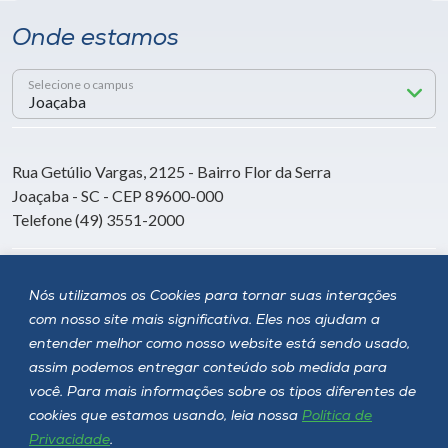
Onde estamos
Selecione o campus
Rua Getúlio Vargas, 2125 - Bairro Flor da Serra
Joaçaba - SC - CEP 89600-000
Telefone (49) 3551-2000
Siga a Unoesc
Nós utilizamos os Cookies para tornar suas interações
com nosso site mais significativa. Eles nos ajudam a
entender melhor como nosso website está sendo usado,
assim podemos entregar conteúdo sob medida para
você. Para mais informações sobre os tipos diferentes de
cookies que estamos usando, leia nossa
Política de
Privacidade
.