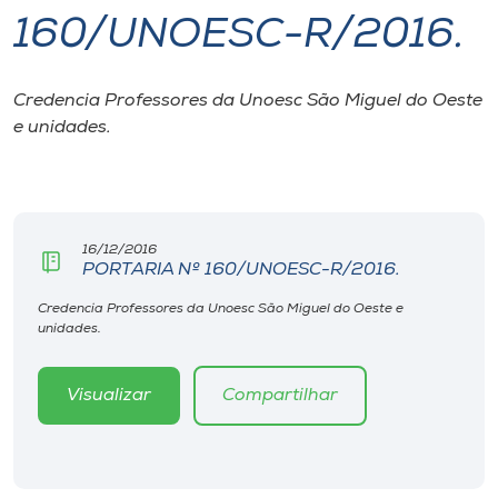
160/UNOESC-R/2016.
I.nova
Credencia Professores da Unoesc São Miguel do Oeste
Diplomados
e unidades.
Cultura
CPA
16/12/2016
PORTARIA Nº 160/UNOESC-R/2016.
Biblioteca
Credencia Professores da Unoesc São Miguel do Oeste e
unidades.
Editora
Visualizar
Compartilhar
Rádio