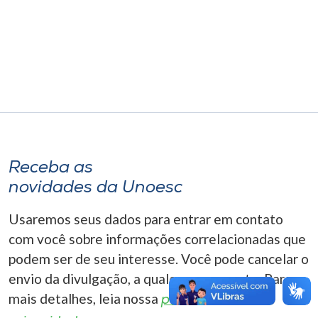
Museu
Unoesc
Store
Selecione
o idioma
Receba as
novidades da Unoesc
A+
Usaremos seus dados para entrar em contato
A-
com você sobre informações correlacionadas que
podem ser de seu interesse. Você pode cancelar o
envio da divulgação, a qualquer momento. Para
mais detalhes, leia nossa
política de