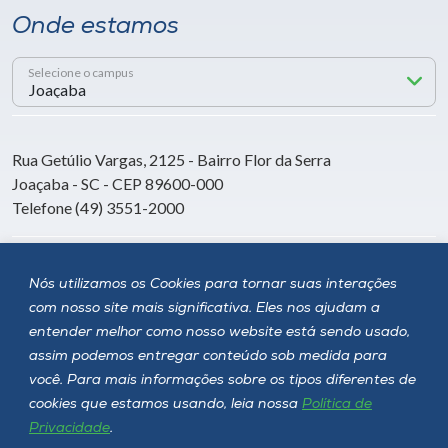
Onde estamos
Selecione o campus
Rua Getúlio Vargas, 2125 - Bairro Flor da Serra
Joaçaba - SC - CEP 89600-000
Telefone (49) 3551-2000
Siga a Unoesc
Nós utilizamos os Cookies para tornar suas interações
com nosso site mais significativa. Eles nos ajudam a
entender melhor como nosso website está sendo usado,
assim podemos entregar conteúdo sob medida para
você. Para mais informações sobre os tipos diferentes de
cookies que estamos usando, leia nossa
Política de
Privacidade
.