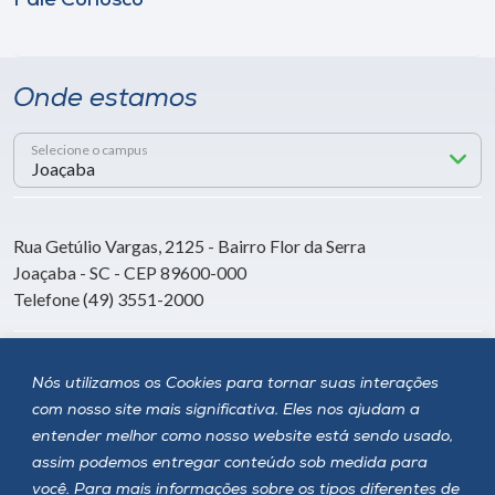
Fale Conosco
Onde estamos
Selecione o campus
Rua Getúlio Vargas, 2125 - Bairro Flor da Serra
Joaçaba - SC - CEP 89600-000
Telefone (49) 3551-2000
Siga a Unoesc
Nós utilizamos os Cookies para tornar suas interações
com nosso site mais significativa. Eles nos ajudam a
entender melhor como nosso website está sendo usado,
assim podemos entregar conteúdo sob medida para
você. Para mais informações sobre os tipos diferentes de