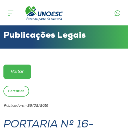
Cursos
Onde estamos
Publicações Legais
Pesquisa
Atendimento ao Estudante
Voltar
Portal de Ensino
Portarias
A
Publicado em 28/02/2018
Unoesc
PORTARIA Nº 16-
Internacionalização