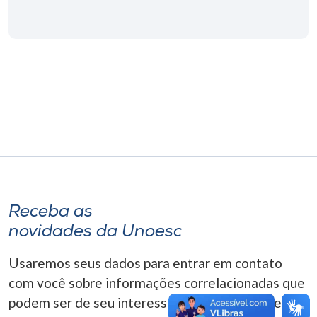
Museu
Unoesc
Store
Selecione
o idioma
A+
Receba as
A-
novidades da Unoesc
Usaremos seus dados para entrar em contato
com você sobre informações correlacionadas que
podem ser de seu interesse. Você pode cancelar o