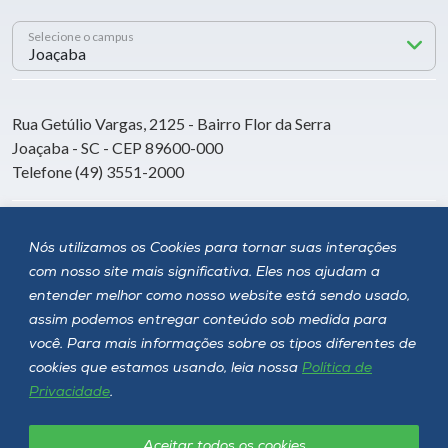
Selecione o campus
Rua Getúlio Vargas, 2125 - Bairro Flor da Serra
Joaçaba - SC - CEP 89600-000
Telefone (49) 3551-2000
Siga a Unoesc
Nós utilizamos os Cookies para tornar suas interações
com nosso site mais significativa. Eles nos ajudam a
entender melhor como nosso website está sendo usado,
assim podemos entregar conteúdo sob medida para
você. Para mais informações sobre os tipos diferentes de
cookies que estamos usando, leia nossa
Política de
Privacidade
.
Aceitar todos os cookies