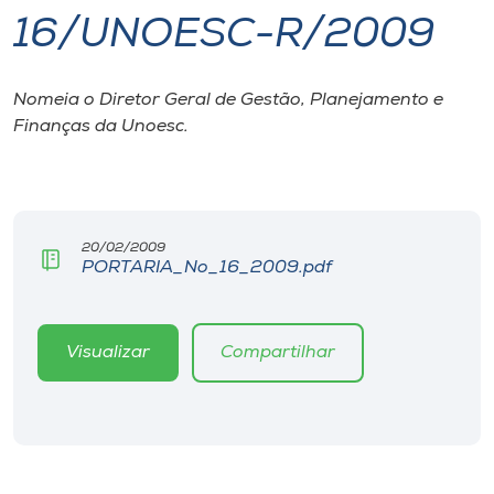
16/UNOESC-R/2009
I.nova
Nomeia o Diretor Geral de Gestão, Planejamento e
Diplomados
Finanças da Unoesc.
Cultura
CPA
20/02/2009
PORTARIA_No_16_2009.pdf
Biblioteca
Visualizar
Compartilhar
Editora
Rádio