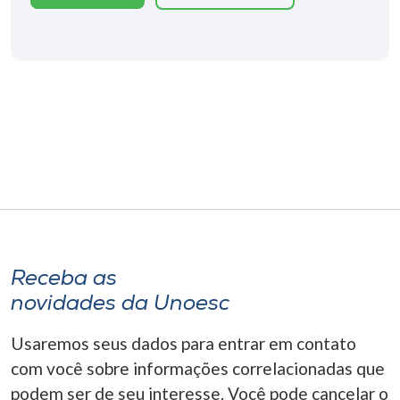
Museu
Unoesc
Store
Selecione
o idioma
A+
Receba as
A-
novidades da Unoesc
Usaremos seus dados para entrar em contato
com você sobre informações correlacionadas que
podem ser de seu interesse. Você pode cancelar o