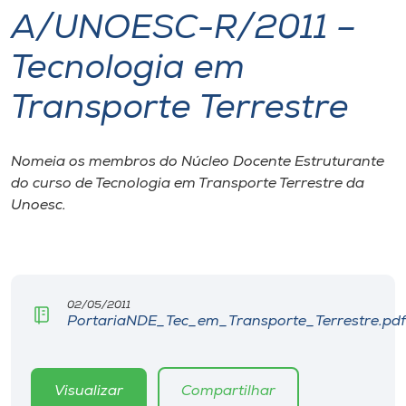
A/UNOESC-R/2011 –
I.nova
Tecnologia em
Diplomados
Transporte Terrestre
Cultura
Nomeia os membros do Núcleo Docente Estruturante
do curso de Tecnologia em Transporte Terrestre da
CPA
Unoesc.
Biblioteca
Editora
02/05/2011
PortariaNDE_Tec_em_Transporte_Terrestre.pdf
Rádio
Visualizar
Compartilhar