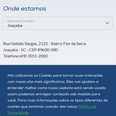
Onde estamos
Selecione o campus
Rua Getúlio Vargas, 2125 - Bairro Flor da Serra
Joaçaba - SC - CEP 89600-000
Telefone (49) 3551-2000
Siga a Unoesc
Nós utilizamos os Cookies para tornar suas interações
com nosso site mais significativa. Eles nos ajudam a
entender melhor como nosso website está sendo usado,
assim podemos entregar conteúdo sob medida para
você. Para mais informações sobre os tipos diferentes de
cookies que estamos usando, leia nossa
Política de
Privacidade
.