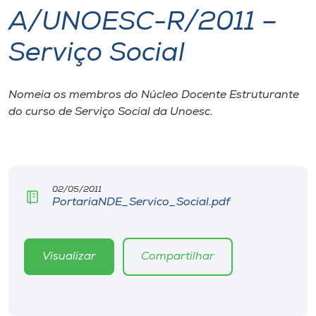
A/UNOESC-R/2011 –
I.nova
Serviço Social
Diplomados
Nomeia os membros do Núcleo Docente Estruturante
do curso de Serviço Social da Unoesc.
Cultura
CPA
02/05/2011
Biblioteca
PortariaNDE_Servico_Social.pdf
Editora
Visualizar
Compartilhar
Rádio