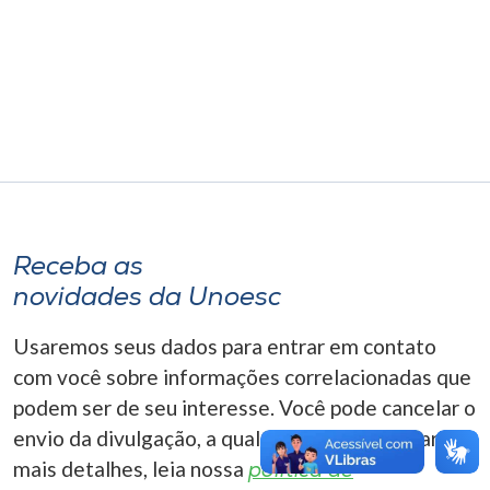
Museu
Unoesc
Store
Selecione
o idioma
Receba as
novidades da Unoesc
A+
Usaremos seus dados para entrar em contato
A-
com você sobre informações correlacionadas que
podem ser de seu interesse. Você pode cancelar o
envio da divulgação, a qualquer momento. Para
mais detalhes, leia nossa
política de