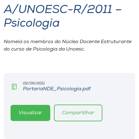
A/UNOESC-R/2011 –
I.nova
Psicologia
Diplomados
Nomeia os membros do Núcleo Docente Estruturante
do curso de Psicologia da Unoesc.
Cultura
CPA
02/05/2011
Biblioteca
PortariaNDE_Psicologia.pdf
Editora
Visualizar
Compartilhar
Rádio