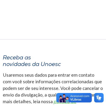
Museu
Unoesc
Store
Selecione
o idioma
Receba as
novidades da Unoesc
A+
Usaremos seus dados para entrar em contato
A-
com você sobre informações correlacionadas que
podem ser de seu interesse. Você pode cancelar o
envio da divulgação, a qualquer momento. Para
mais detalhes, leia nossa
política de