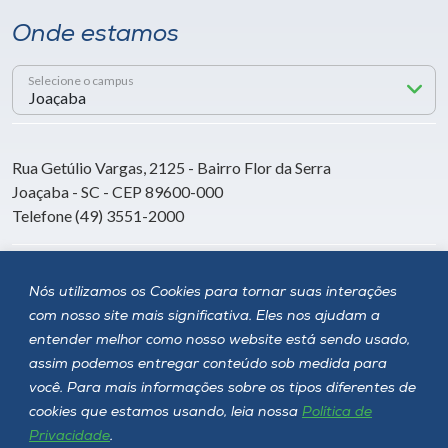
Onde estamos
Selecione o campus
Rua Getúlio Vargas, 2125 - Bairro Flor da Serra
Joaçaba - SC - CEP 89600-000
Telefone (49) 3551-2000
Siga a Unoesc
Nós utilizamos os Cookies para tornar suas interações
com nosso site mais significativa. Eles nos ajudam a
entender melhor como nosso website está sendo usado,
assim podemos entregar conteúdo sob medida para
você. Para mais informações sobre os tipos diferentes de
cookies que estamos usando, leia nossa
Política de
Privacidade
.