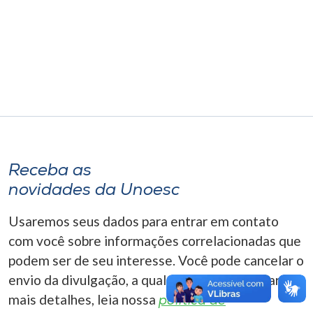
Museu
Unoesc
Store
Selecione
o idioma
Receba as
novidades da Unoesc
A+
Usaremos seus dados para entrar em contato
A-
com você sobre informações correlacionadas que
podem ser de seu interesse. Você pode cancelar o
envio da divulgação, a qualquer momento. Para
mais detalhes, leia nossa
política de