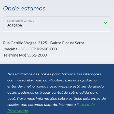
Onde estamos
Selecione o campus
Rua Getúlio Vargas, 2125 - Bairro Flor da Serra
Joaçaba - SC - CEP 89600-000
Telefone (49) 3551-2000
Siga a Unoesc
Nós utilizamos os Cookies para tornar suas interações
com nosso site mais significativa. Eles nos ajudam a
entender melhor como nosso website está sendo usado,
assim podemos entregar conteúdo sob medida para
você. Para mais informações sobre os tipos diferentes de
cookies que estamos usando, leia nossa
Política de
Privacidade
.