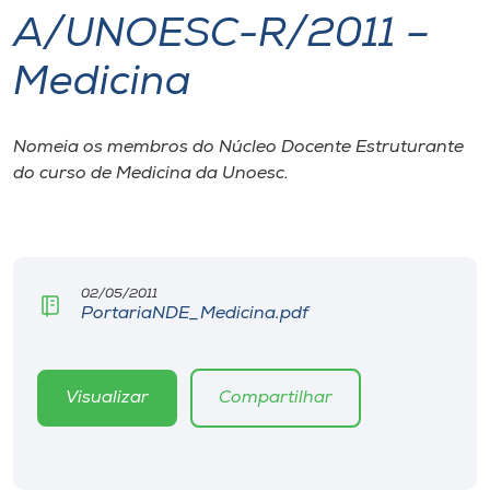
A/UNOESC-R/2011 –
I.nova
Medicina
Diplomados
Nomeia os membros do Núcleo Docente Estruturante
do curso de Medicina da Unoesc.
Cultura
CPA
02/05/2011
Biblioteca
PortariaNDE_Medicina.pdf
Editora
Visualizar
Compartilhar
Rádio