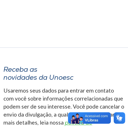
Museu
Unoesc
Store
Selecione
o idioma
Receba as
novidades da Unoesc
A+
Usaremos seus dados para entrar em contato
A-
com você sobre informações correlacionadas que
podem ser de seu interesse. Você pode cancelar o
envio da divulgação, a qualquer momento. Para
mais detalhes, leia nossa
política de