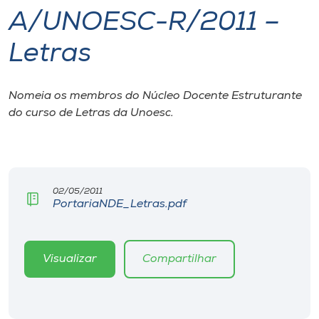
A/UNOESC-R/2011 –
I.nova
Letras
Diplomados
Nomeia os membros do Núcleo Docente Estruturante
do curso de Letras da Unoesc.
Cultura
CPA
02/05/2011
Biblioteca
PortariaNDE_Letras.pdf
Editora
Visualizar
Compartilhar
Rádio