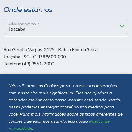
Onde estamos
Selecione o campus
Rua Getúlio Vargas, 2125 - Bairro Flor da Serra
Joaçaba - SC - CEP 89600-000
Telefone (49) 3551-2000
Siga a Unoesc
Nós utilizamos os Cookies para tornar suas interações
com nosso site mais significativa. Eles nos ajudam a
entender melhor como nosso website está sendo usado,
assim podemos entregar conteúdo sob medida para
você. Para mais informações sobre os tipos diferentes de
cookies que estamos usando, leia nossa
Política de
Privacidade
.